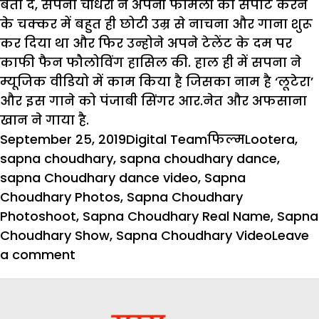
बता दें, सपना चौधरी ने अपनी फैमिली को सपोर्ट करने
के चक्कर में बहुत ही छोटी उम्र से नाचना और गाना शुरू
कर दिया था और फिर उन्होने अपने टेलेंट के दम पर
काफी फैन फौलोविंग हासिल की. हाल ही में सपना ने
म्यूजिक वीडियो में काम किया है जिसका नाम है ‘लूटेरा’
और इस गाने को पंजाबी सिंगर आर.नेत और अफसाना
खान ने गाया है.
Posted
Author
Categories
Tags
September 25, 2019
Digital Team
फिल्म
Lootera
,
on
sapna choudhary
,
sapna choudhary dance
,
sapna Choudhary dance video
,
Sapna
Choudhary Photos
,
Sapna Choudhary
Photoshoot
,
Sapna Choudhary Real Name
,
Sapna
Choudhary Show
,
Sapna Choudhary Video
Leave
on
a comment
29
साल
की