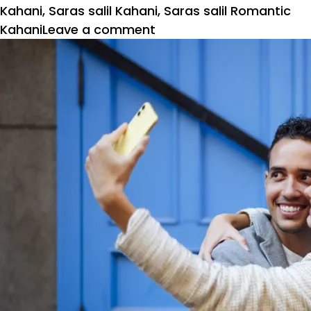
Kahani
,
Saras salil Kahani
,
Saras salil Romantic
on
Kahani
Leave a comment
लाइफ
पार्टनर:
अवनि
की
अनोखी
दुविधा