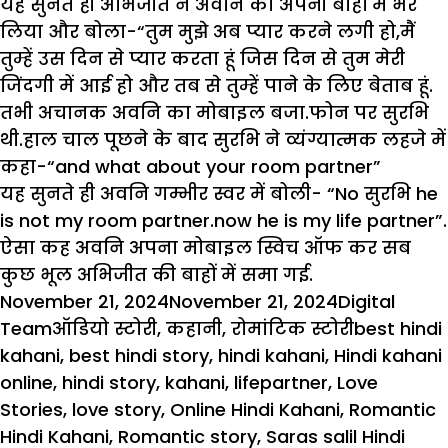
यह सुनते ही अभिजीत ने अवनि को अपनी बाहों में भर
लिया और बोला-“तुम मुझे अब प्यार करने लगी हो,मैं
तुम्हें उस दिन से प्यार करता हूं जिस दिन से तुम मेरी
जिंदगी में आई हो और तब से तुम्हें पाने के लिए बेताब हूं.
तभी अचानक अवनि का मोबाइल बजा.फोन पर सुरभि
थी.हाल चाल पूछने के बाद सुरभि ने व्यंग्यात्मक लहजे में
कहा-“and what about your room partner”
यह सुनते ही अवनि गम्भीर स्वर में बोली- “No सुरभि he
is not my room partner.now he is my life partner”.
ऐसा कह अवनि अपना मोबाइल स्विच ऑफ कर सब
कुछ भूल अभिजीत की बाहों में समा गई.
Posted
Author
November 21, 2024
November 21, 2024
Digital
on
Categories
Tags
Team
ऑडियो स्टोरी
,
कहानी
,
रोमांटिक स्टोरी
best hindi
kahani
,
best hindi story
,
hindi kahani
,
Hindi kahani
online
,
hindi story
,
kahani
,
lifepartner
,
Love
Stories
,
love story
,
Online Hindi Kahani
,
Romantic
Hindi Kahani
,
Romantic story
,
Saras salil Hindi