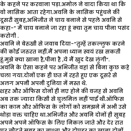
के कहने पर करवाना पड़ा.अमोल ने वादा किया था कि
वो नासिक आता रहेगा.अवनि के नासिक‌ पहुंचने की
दूसरी सुबह,अभिजीत ने चाय‌ बनाने से पहले अवनि से
कहा-” मैं चाय बनाने जा रहा हूं क्या तुम चाय पीना पसंद
करोगी .
अवनि ने बेरुखी से जवाब दिया-“तुम्हें तकल्लुफ करने
की कोई जरुरत नहीं.मैं अपना ध्यान स्वयं रख सकती
हूं.मुझे क्या खाना‌ है,पीना है ,ये मैं खुद देख लुंगी”.
अवनि के ऐसा कहने पर अभिजीत वहां से बिना कुछ कहे
चला गया.दोनों एक ही छत में ‌रहते हुए एक दूसरे से
अलग ‌अपनी‌ अपनी‌ दुनिया में मस्त थे.
शहर और ऑफिस दोनों ही न‌ए होने की वजह से अवनि
‌अब तक ज्यादा किसी से घुलमिल नहीं पाई थी.ऑफिस
का काम और ऑफिस के लोगों को समझने में अभी उसे
थोड़ा वक्त चाहिए था.अभिजीत और अवनि दोनों ही सुबह
अपने अपने ऑफिस के लिए निकल जाते और देर रात
घर लौटते.सुबह का नाश्ता और दोपहर का खाना दोनों