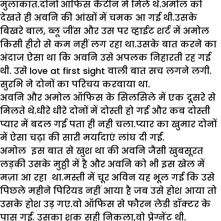
मुलाकात.दोनों ऑफिस कैंटीन में मिले थे.अमोल को
देखते ही अवनि की आंखों में चमक आ गई थी.उसके
बिखरे बाल, ब्लू जींस और उस पर व्हाईट शर्ट में अमोल
किसी हीरो से कम नहीं लग रहा था.उसके बात करने का
अंदाज ऐसा था कि अवनि उसे अपलक निहारती रह गई
थी. उसे love at first sight वाली बात सच लगने लगी.
सुरभि ने दोनों का परिचय करवाया था.
अवनि और अमोल ऑफिस के सिलसिले में एक दूसरे से
मिलते थे.धीरे धीरे दोनों में दोस्ती हो गई और कब दोस्ती
प्यार में बदल गई पता ही नही चला.प्यार का खुमार दोनों
में ऐसा ‌चढ़ा की सारी मर्यादाएं लांघ दी गई.
अमोल इस बात से खुश था की अवनि जैसी खुबसूरत
लड़की उसके मुठ्ठी में है‌ और अवनि को भी इस खेल में
मज़ा आ रहा था.मस्ती में चूर अविन यह भूल ग‌ई कि उसे
पिछले महीने पिरियड नहीं आया है जब उसे होश आया तो
उसके होश उड़ गए.वो ऑफिस से फौरन लेडी डॉक्टर के
पास ग‌ई. उसका शक सही निकला,वो प्रेग्नेंट थी.