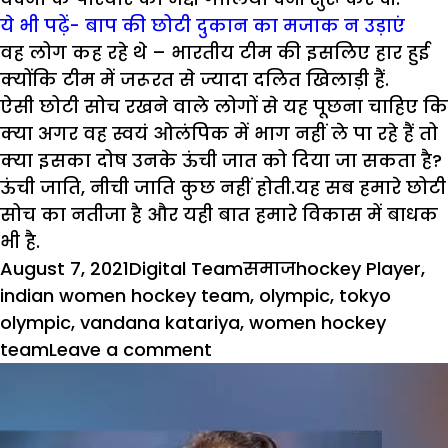
ये भी पढ़ें- बाप की छोटी दुकान का मजाक न उड़ाएं
वह लोग कह रहे थे – भारतीय टीम की इसलिए हार हुई
क्योंकि टीम में जरूरत से ज्यादा दलित खिलाड़ी हैं.
ऐसी छोटी सोच रखने वाले लोगों से यह पूछना चाहिए कि
क्या अगर वह स्वयं ओलंपिक में भाग नहीं ले पा रहे हैं तो
क्या इसका दोष उनके ऊंची जात को दिया जा सकता है?
ऊंची जाति, नीची जाति कुछ नहीं होती.यह सब हमारे छोटी
सोच का नतीजा है और यही बात हमारे विकास में बाधक
भी है.
Posted
Author
Categories
Tags
August 7, 2021
Digital Team
समाज
hockey Player
,
on
indian women hockey team
,
olympic
,
tokyo
olympic
,
vandana katariya
,
women hockey
on
team
Leave a comment
ओलंपिक:
खिलाड़ी
गालियां