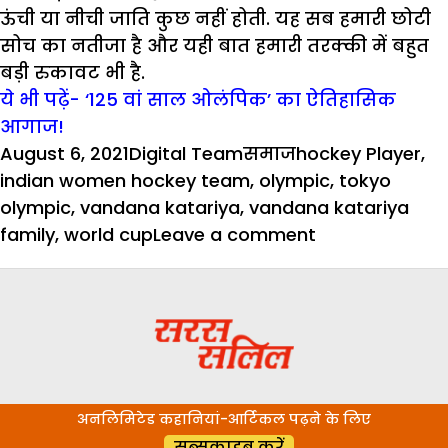
ऊंची या नीची जाति कुछ नहीं होती. यह सब हमारी छोटी
सोच का नतीजा है और यही बात हमारी तरक्की में बहुत
बड़ी रुकावट भी है.
ये भी पढ़ें- ‘125 वां साल ओलंपिक’ का ऐतिहासिक
आगाज!
Posted
Author
Categories
Tags
August 6, 2021
Digital Team
समाज
hockey Player
,
on
indian women hockey team
,
olympic
,
tokyo
olympic
,
vandana katariya
,
vandana katariya
on
family
,
world cup
Leave a comment
खिलाड़ी
गाली
के
नहीं
इज्जत
के
अनलिमिटेड कहानियां-आर्टिकल पढ़ने के लिए
हकदार
सब्सक्राइब करें