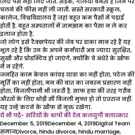
लिए पैसे नहीं लिए जाते. सड़कें, गलियां बनती हैं जिन पर
चलने की फीस नहीं ली जाती. सस्ते सरकारी स्कूल,
कालेज, विश्वविद्यालय हैं जहां बहुत कम पैसों में पढ़ाई
होती है. बहुत अस्पतालों में तामझाम का पैसा न ले कर
इलाज होता है.
जो लोग इसे टैक्सपेयर की जेब पर डाका मान रहे हैं यह
भूल रहे हैं कि उन के अपने कर्मचारी अब ज्यादा सुरक्षित,
सुखी और प्रोडक्टिव हो जाएंगे, क्योंकि वे अंधेरे के खौफ
में न रहेंगे.
जनहित काम केवल कांवड़ यात्रा का नहीं होता, पटेल की
मूर्ति का नहीं होता, मन की बात का जबरन प्रसारण नहीं
होता, बिजलीपानी भी जरूरी है. साफ हवा की तरह गरीब
औरतों के लिए थोड़ी सी बिजली मुफ्त हो तो एतराज नहीं.
यह उन्हें कटने के खौफ से मुक्त रखेगा.
ये भी पढ़ें- सदियों के श्रापों की देन कलयुगी बलात्कार
Posted
Author
C
December 5, 2019
December 4, 2019
Digital Team
on
Tags
समाज
Divorce
,
hindu divorce
,
hindu marriage
,