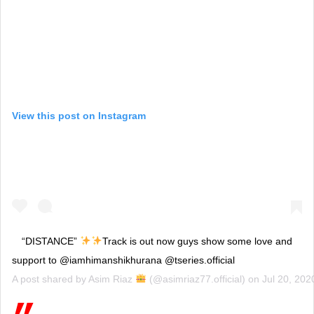
View this post on Instagram
“DISTANCE”
Track is out now guys show some love and
support to @iamhimanshikhurana @tseries.official
A post shared by
Asim Riaz
(@asimriaz77.official) on
Jul 20, 20