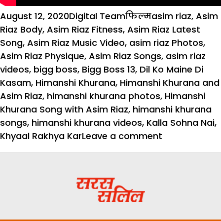
Posted
Author
Categories
Tags
August 12, 2020
Digital Team
फिल्म
asim riaz
,
Asim
on
Riaz Body
,
Asim Riaz Fitness
,
Asim Riaz Latest
Song
,
Asim Riaz Music Video
,
asim riaz Photos
,
Asim Riaz Physique
,
Asim Riaz Songs
,
asim riaz
videos
,
bigg boss
,
Bigg Boss 13
,
Dil Ko Maine Di
Kasam
,
Himanshi Khurana
,
Himanshi Khurana and
Asim Riaz
,
himanshi khurana photos
,
Himanshi
Khurana Song with Asim Riaz
,
himanshi khurana
songs
,
himanshi khurana videos
,
Kalla Sohna Nai
,
on
Khyaal Rakhya Kar
Leave a comment
Bigg
Boss
13
फेम
असीम
रियाज