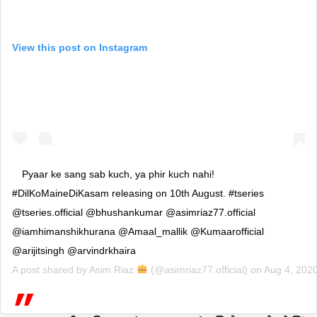
View this post on Instagram
Pyaar ke sang sab kuch, ya phir kuch nahi!
#DilKoMaineDiKasam releasing on 10th August. #tseries
@tseries.official @bhushankumar @asimriaz77.official
@iamhimanshikhurana @Amaal_mallik @Kumaarofficial
@arijitsingh @arvindrkhaira
A post shared by
Asim Riaz
(@asimriaz77.official) on
Aug 4, 202