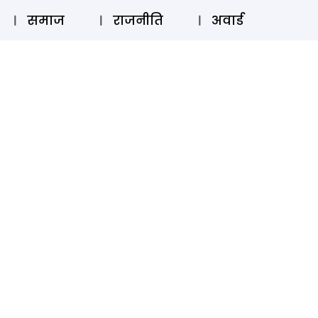
⚲
स्टोरी
लॉग इन
SUBSCRIBE
समाज
राजनीति
अवार्ड