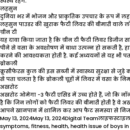
स्वस्थ रहेंगे.
लहसुन
दुनिया भर में भोजन और प्राकृतिक उपचार के रूप में लह
लहसुन पाउडर की खुराक फैटी लिवर की बीमारी वाले लो
ग्रीन टी
यह दावा किया जाता है कि ग्रीन टी फैटी लिवर डिजीज 
पीने से वसा के अवशोषण में बाधा उत्पन्न हो सकती है
करने की आवश्यकता होती है. कई अध्ययनों से यह भी पता च
ब्रोकली
क्रूसीफेरस कुल की इस सब्‍जी में स्‍वास्‍थ्‍य सुरक्षा से ज
से पता चलता है कि ब्रोकली चूहों में लिवर में वसा के 
अखरोट
अखरोट ओमेगा -3 फैटी एसिड में उच्च होते हैं, जो कि न
है कि जिन लोगों को फैटी लिवर की बीमारी होती है वे अ
आपने खानपान में शामिल कर आप फैट समस्या से निजाद
Posted
Author
Categories
May 13, 2024
May 13, 2024
Digital Team
लाइफस्टाइ
on
symptoms
,
fitness
,
health
,
health issue of boys in