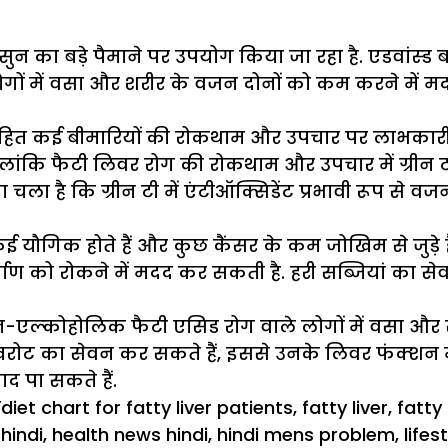
सुन का बड़े पैमाने पर उपयोग किया जा रहा है. एडवांस्ड
गों में वसा और शरीर के वजन दोनों को कम करने में म
सहित कई बीमारियों की रोकथाम और उपचार पर लाभकारी प्
, हालांकि फैटी लिवर रोग की रोकथाम और उपचार में ग्र
ला है कि ग्रीन टी में एंटीऑक्सिडेंट प्रभावी रूप से वज
ुड़े कई यौगिक होते हैं और कुछ कैंसर के कम जोखिम से जुड़े ह
निर्माण को रोकने में मदद कर सकती है. हरी सब्जियां का 
ॉन-एल्‍कोहोलिक फैटी एसिड रोग वाले लोगों में वसा और 
खरोट का सेवन कर सकते हैं, इससे उनके लिवर फंक्‍शन में
 पा सकते हैं.
Tags
ल
diet chart for fatty liver patients
,
fatty liver
,
fatty 
 hindi
,
health news hindi
,
hindi mens problem
,
lifes