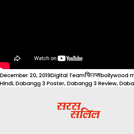
Posted
Author
Categories
Tags
December 20, 2019
Digital Team
फिल्म
bollywood 
on
Hindi
,
Dabangg 3 Poster
,
Dabangg 3 Review
,
Daba