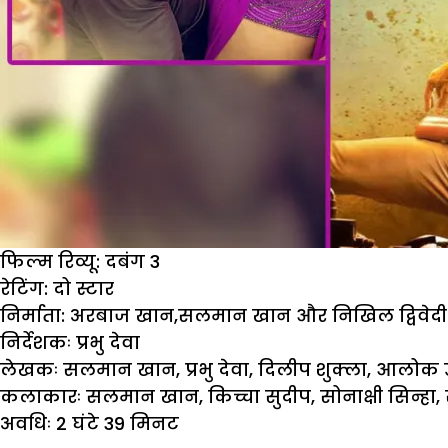
फिल्म रिव्यू: दबंग 3
रेटिंग:
दो स्टार
निर्माता:
अरबाज खान
,
सलमान खान और निखिल द्विवेदी
निर्देशकः
प्रभु देवा
लेखकः सलमान खान
,
प्रभु देवा
,
दिलीप शुक्ला
,
आलोक उ
कलाकारः
सलमान खान
,
किच्चा सुदीप
,
सोनाक्षी सिन्हा
,
अवधिः 2 घं
टे 39 मिनट