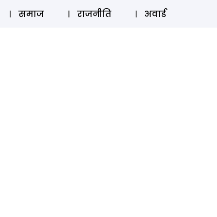
⚲
स्टोरी
लॉग इन
SUBSCRIBE
समाज
राजनीति
अवार्ड