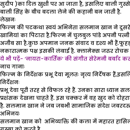
सुदीप )का दिल खुशी पर आ जाता है, इसलिए बाली गुस्से 
बाली सिंह के बीच बदला लेने की कहानी बन जाती है.
लेखनः
फिल्म की पटकथा स्वयं अभिनेता सलमान खान ने दूस
खामियां का पिटारा है.फिल्म में चुलबुल पांडे अपनी पत्न
अजीब सा है.कुछ अपमान जनक संवाद व दृश्य भी हैं.फूहड़ ह
नकारात्मक पक्ष इसकी लंबाई है. क्लामेक्स जरुर रोचक 
ये भी पढ़ें- ‘नायरा-कार्तिक’ की संगीत सेरेमनी बर्बाद 
नाच गानाः
फिल्म के निर्देशक प्रभू देवा मूलतः नृत्य निर्देषक हैं,इ
निर्देशनः
प्रभू देवा पूरी तरह से विफल रहे हैं. उनका सारा ध्यान 
प्रशंसक देखना चाहते हैं. इस चक्कर में वह खुद को दोहराने 
है. सलमान खान ने जब जबभी सामाजिक संदेश जबरदस्ती
अभिनयः
सलमान खान को अभिव्यक्ति की कला में महारत हासिल ह
गुस्सा को करते है.