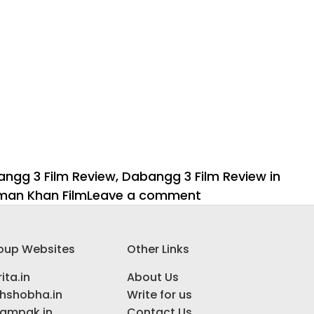
ngg 3 Film Review
,
Dabangg 3 Film Review in
on
man Khan Film
Leave a comment
फिल्म
रिव्यू:
oup Websites
Other Links
दबंग
3
ita.in
About Us
ihshobha.in
Write for us
ampak.in
Contact Us