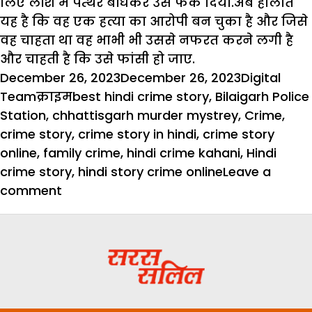
लिए लाश में पत्थर बांधकर उसे फेंक दिया.अब हालात
यह है कि वह एक हत्या का आरोपी बन चुका है और जिसे
वह चाहता था वह भाभी भी उससे नफरत करने लगी है
और चाहती है कि उसे फांसी हो जाए.
Posted
Author
December 26, 2023
December 26, 2023
Digital
on
Categories
Tags
Team
क्राइम
best hindi crime story
,
Bilaigarh Police
Station
,
chhattisgarh murder mystrey
,
Crime
,
crime story
,
crime story in hindi
,
crime story
online
,
family crime
,
hindi crime kahani
,
Hindi
crime story
,
hindi story crime online
Leave a
on
comment
इश्क
में
हुआ
अंधा,
पर
क्या