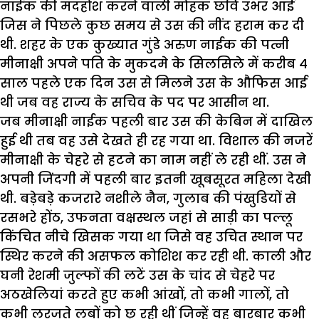
नाईक की मदहोश करने वाली मोहक छवि उभर आई
जिस ने पिछले कुछ समय से उस की नींद हराम कर दी
थी. शहर के एक कुख्यात गुंडे अरुण नाईक की पत्नी
मीनाक्षी अपने पति के मुकदमे के सिलसिले में करीब 4
साल पहले एक दिन उस से मिलने उस के औफिस आई
थी जब वह राज्य के सचिव के पद पर आसीन था.
जब मीनाक्षी नाईक पहली बार उस की केबिन में दाखिल
हुई थी तब वह उसे देखते ही रह गया था. विशाल की नजरें
मीनाक्षी के चेहरे से हटने का नाम नहीं ले रही थीं. उस ने
अपनी जिंदगी में पहली बार इतनी खूबसूरत महिला देखी
थी. बड़ेबड़े कजरारे नशीले नैन, गुलाब की पंखुडियों से
रसभरे होंठ, उफनता वक्षस्थल जहां से साड़ी का पल्लू
किंचित नीचे खिसक गया था जिसे वह उचित स्थान पर
स्थिर करने की असफल कोशिश कर रही थी. काली और
घनी रेशमी जुल्फों की लटें उस के चांद से चेहरे पर
अठखेलियां करते हुए कभी आंखों, तो कभी गालों, तो
कभी लरजते लबों को छू रही थीं जिन्हें वह बारबार कभी