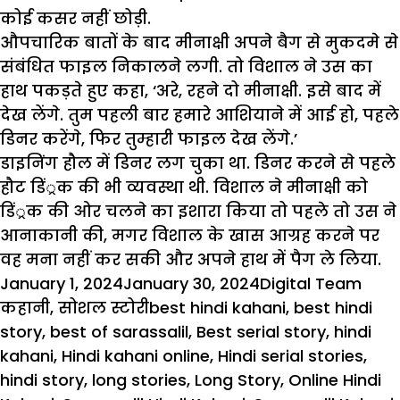
कोई कसर नहीं छोड़ी.
औपचारिक बातों के बाद मीनाक्षी अपने बैग से मुकदमे से
संबंधित फाइल निकालने लगी. तो विशाल ने उस का
हाथ पकड़ते हुए कहा, ‘अरे, रहने दो मीनाक्षी. इसे बाद में
देख लेंगे. तुम पहली बार हमारे आशियाने में आई हो, पहले
डिनर करेंगे, फिर तुम्हारी फाइल देख लेंगे.’
डाइनिंग हौल में डिनर लग चुका था. डिनर करने से पहले
हौट डिं्रक की भी व्यवस्था थी. विशाल ने मीनाक्षी को
डिं्रक की ओर चलने का इशारा किया तो पहले तो उस ने
आनाकानी की, मगर विशाल के खास आग्रह करने पर
वह मना नहीं कर सकी और अपने हाथ में पैग ले लिया.
Posted
Author
Cate
January 1, 2024
January 30, 2024
Digital Team
on
Tags
कहानी
,
सोशल स्टोरी
best hindi kahani
,
best hindi
story
,
best of sarassalil
,
Best serial story
,
hindi
kahani
,
Hindi kahani online
,
Hindi serial stories
,
hindi story
,
long stories
,
Long Story
,
Online Hindi