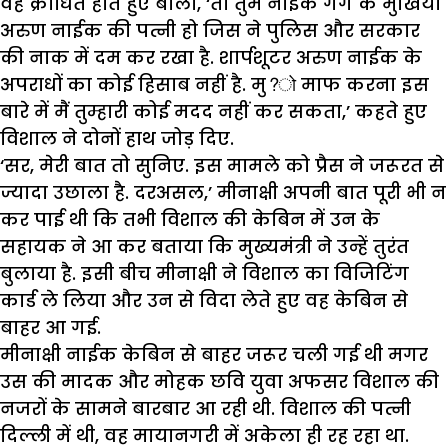
वह क्रोधित होते हुए बोला, ‘तो तुम नाईक गैंग के मुखिया
अरुण नाईक की पत्नी हो जिस ने पुलिस और सरकार
की नाक में दम कर रखा है. शार्पशूटर अरुण नाईक के
अपराधों का कोई हिसाब नहीं है. मु?ो माफ करना इस
बारे में मैं तुम्हारी कोई मदद नहीं कर सकता,’ कहते हुए
विशाल ने दोनों हाथ जोड़ दिए.
‘सर, मेरी बात तो सुनिए. इस मामले को प्रैस ने जरूरत से
ज्यादा उछाला है. दरअसल,’ मीनाक्षी अपनी बात पूरी भी न
कर पाई थी कि तभी विशाल की केबिन में उन के
सहायक ने आ कर बताया कि मुख्यमंत्री ने उन्हें तुरंत
बुलाया है. इसी बीच मीनाक्षी ने विशाल का विजिटिंग
कार्ड ले लिया और उन से विदा लेते हुए वह केबिन से
बाहर आ गई.
मीनाक्षी नाईक केबिन से बाहर जरूर चली गई थी मगर
उस की मादक और मोहक छवि युवा अफसर विशाल की
नजरों के सामने बारबार आ रही थी. विशाल की पत्नी
दिल्ली में थी, वह मायानगरी में अकेला ही रह रहा था.