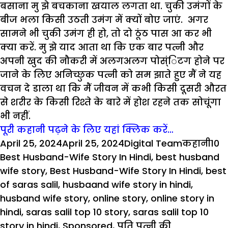
बसाना मु झे बचकाना खयाल लगता था. चुकी उमंगों के
बीज भला किसी उठती उमंग में क्यों बोए जाएं. अगर
सामने भी चुकी उमंग ही हो, तो दो ठूंठ पास आ कर भी
क्या करें. मु झे याद आता था कि एक बार पत्नी और
अपनी खुद की नौकरी में अलगअलग पोस्ंिटग होने पर
जाने के लिए अनिच्छुक पत्नी को सम झाते हुए मैं ने यह
वचन दे डाला था कि मैं जीवन में कभी किसी दूसरी औरत
से शरीर के किसी रिश्ते के बारे में होश रहने तक सोचूंगा
भी नहीं.
पूरी कहानी पढ़ने के लिए यहां क्लिक करें…
Posted
Author
Categorie
Tag
April 25, 2024
April 25, 2024
Digital Team
कहानी
10
on
Best Husband-Wife Story In Hindi
,
best husband
wife story
,
Best Husband-Wife Story In Hindi
,
best
of saras salil
,
husbaand wife story in hindi
,
husband wife story
,
online story
,
online story in
hindi
,
saras salil top 10 story
,
saras salil top 10
story in hindi
,
Sponsored
,
पति पत्नी की