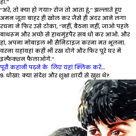
हो.’’
‘‘अरे, तो क्या हो गया? रोज तो आता हूं,’’ झल्लाते हुए
अमन जूता बाहर ही खोल कर जैसे ही अंदर आने लगा
रचना ने फिर उसे टोका, ‘‘नहीं, बैठना नहीं, जाओ पहले
बाथरूम और अच्छे से हाथमुंहपैर सब धो कर आओ. और
हां, अपना मोबाइल भी सैनिटाइज करना मत भूलना.
वरना यहांवहां कहीं भी रख दोगे और फिर पूरे घर में
इन्फैक्शन फैलाओगे.’’
पूरी कहानी पढ़ने के लिए यहां क्लिक करें…
9. धोखा: क्या संदेश और शुभ्रा शादी से खुश थे?