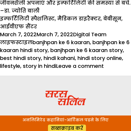
जीवनशैली अपनाएं और इन्फर्टिलिटी की समस्या से बचें.
–
डा. ज्योति बाली
इन्फर्टिलिटी स्पैशलिस्ट, मैडिकल डाइरैक्टर, बेबीसून,
आईवीएफ सैंटर
Posted
Author
Categori
March 7, 2022
March 7, 2022
Digital Team
on
Tags
लाइफस्टाइल
banjhpan ke 6 kaaran
,
banjhpan ke 6
kaaran hindi story
,
banjhpan ke 6 kaaran story
,
best hindi story
,
hindi kahani
,
hindi story online
,
on
lifestyle
,
story in hindi
Leave a comment
बांझपन
के
6
बड़े
कारण
अनलिमिटेड कहानियां-आर्टिकल पढ़ने के लिए
सब्सक्राइब करें