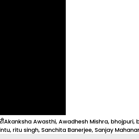
ories
Tags
री
Akanksha Awasthi
,
Awadhesh Mishra
,
bhojpuri
,
intu
,
ritu singh
,
Sanchita Banerjee
,
Sanjay Mahana