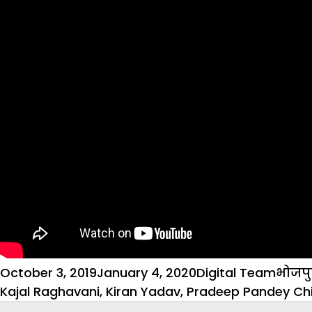
Posted
Author
Categ
October 3, 2019
January 4, 2020
Digital Team
भोजपु
on
Kajal Raghavani
,
Kiran Yadav
,
Pradeep Pandey Ch