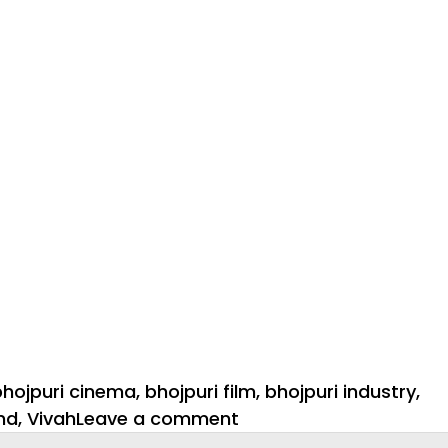
bhojpuri cinema
,
bhojpuri film
,
bhojpuri industry
,
on
nd
,
Vivah
Leave a comment
पारिवारिक