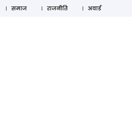
⚲
स्टोरी
लॉग इन
SUBSCRIBE
समाज
राजनीति
अवार्ड