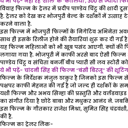
ये भी पढ़ें- नहीं रहे ‘शोले’ के ‘कालिया’, 300 से ज्यादा फ
विवाह फिल्म के ट्रेलर में प्रदीप पाण्डेय चिंटू की शाद
है. ट्रेलर को देख कर भोजपुरी बेल्ट के दर्शकों में उत्सा
करने वाला है.
इस फिल्म में भोजपुरी फिल्मों के निगेटिव अभिनेता अवध
साथ ही इसके रिलीज होने की तैयारियां शुरू कर दी गई 
यह फिल्म महिलाओं को भी खूब पसंद आएगी. क्यों की फ
लगाया गया है. भोजपुरी में काफी अरसे बाद ऐसी फिल्म
पाण्डेय चिंटू व संचिता बनर्जी बीच प्‍यारी सी लव स्‍टोरी 
ये भी पढ़ें- चांदनी सिंह की फिल्म ‘‘बंसी बिरजू’’ की शूटि
फिल्म के निर्देशक मंजुल ठाकुर है जिनको इस फिल्म स
पक्षपर काफी मेहनत की गई है जो जल्द ही दर्शकों के समक
यशी फिल्म और अभय सिन्हा की प्रस्तुति और वर्लडवाइड फि
का संगीत दिया है छोटे बाबा और मधुकर आनंद ने. जबकि एक्‍श
इस फिल्म के गीतकार राजेश मिश्रा, सुमित सिंह चंद्रवंश
की है.
फिल्म का ट्रेलर लिंक-