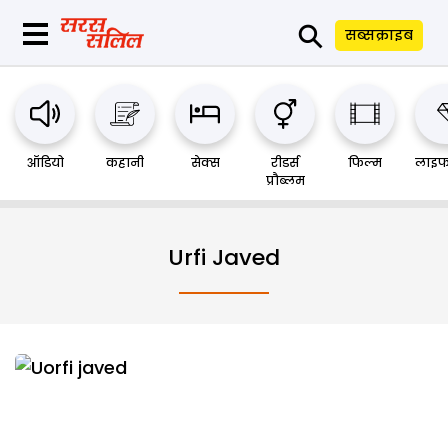
⚲
सब्सक्राइब
ऑडियो
कहानी
सेक्स
रीडर्स
फिल्म
लाइफ
प्रौब्लम
Urfi Javed