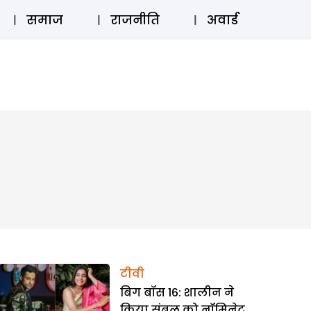
⚲
स्टोरी
लॉग इन
SUBSCRIBE
समाज
राजनीति
अवार्ड
टीवी
बिग बॉस 16: शालीन ने
किया सुंबुल को नॉमिनेट