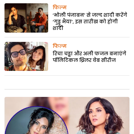
फिल्म
‘भोली पंजाबन’ से जल्द शादी करेंगे
‘गुड्डू भैया’, इस तारीख को होगी
शादी
फिल्म
रिचा चड्ढा और अली फजल बनाएंगे
पॉलिटिकल थ्रिलर वेब सीरीज