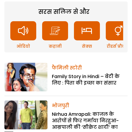
सरस सलिल से और
ऑडियो
कहानी
सेक्स
रीडर्स प्रौब्लम
फैमिली स्टोरी
Family Story in Hindi – बेटी के
लिए : पिता की इच्छा का संसार
भोजपुरी
Nirhua Amrapali: काजल के
आरोपों से फिर गर्माया निरहुआ-
आम्रपाली की ‘सीक्रेट शादी’ का