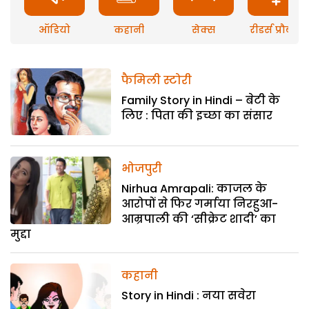
ऑडियो
कहानी
सेक्स
रीडर्स प्रौब्लम
फैमिली स्टोरी
Family Story in Hindi – बेटी के
लिए : पिता की इच्छा का संसार
भोजपुरी
Nirhua Amrapali: काजल के
आरोपों से फिर गर्माया निरहुआ-
आम्रपाली की ‘सीक्रेट शादी’ का
मुद्दा
कहानी
Story in Hindi : नया सवेरा