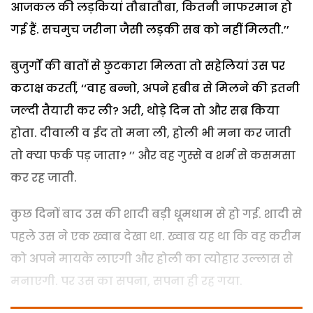
आजकल की लड़कियां तौबातौबा, कितनी नाफरमान हो
गई हैं. सचमुच जरीना जैसी लड़की सब को नहीं मिलती.’’
बुजुर्गों की बातों से छुटकारा मिलता तो सहेलियां उस पर
कटाक्ष करतीं, ‘‘वाह बन्नो, अपने हबीब से मिलने की इतनी
जल्दी तैयारी कर ली? अरी, थोड़े दिन तो और सब्र किया
होता. दीवाली व ईद तो मना ली, होली भी मना कर जाती
तो क्या फर्क पड़ जाता? ’’ और वह गुस्से व शर्म से कसमसा
कर रह जाती.
कुछ दिनों बाद उस की शादी बड़ी धूमधाम से हो गई. शादी से
पहले उस ने एक ख्वाब देखा था. ख्वाब यह था कि वह करीम
को अपने मायके लाएगी और होली का त्योहार उल्लास से
मनाएगी. पर उस का सपना, सपना ही रह गया.