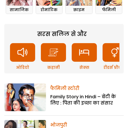
सामाजिक
रोमांटिक
क्राइम
फॅमिली
सरस सलिल से और
ऑडियो
कहानी
सेक्स
रीडर्स प्रौब्लम
फैमिली स्टोरी
Family Story in Hindi – बेटी के
लिए : पिता की इच्छा का संसार
भोजपुरी