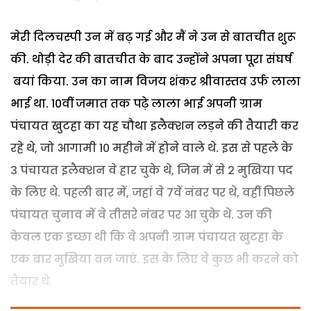
मेरी
दिलचस्पी
उन
में
बढ़
गई
और
मैं
ने
उन
से
बातचीत
शुरू
की
.
थोड़ी
देर
की
बातचीत
के
बाद
उन्होंने
अपना
पूरा
संघर्ष
बयां
किया
.
उन
का
नाम
विजय
शंकर
श्रीवास्तव
उर्फ
लाला
भाई
था
. 10
वीं
जमात
तक
पढ़े
लाला
भाई
अपनी
ग्राम
पंचायत
खुटहा
का
यह
चौथा
इलैक्शन
लड़ने
की
तैयारी
कर
रहे
थे
,
जो
आगामी
10
महीने
में
होने
वाले
थे
.
इस
से
पहले
के
3
पंचायत
इलैक्शन
वे
हार
चुके
थे
,
जिन
में
से
2
मुखिया
पद
के
लिए
थे
.
पहली
बार
में
,
जहां
वे
7
वें
नंबर
पर
थे
,
वहीं
पिछले
पंचायत
चुनाव
में
वे
तीसरे
नंबर
पर
आ
चुके
थे
.
उन
की
केवल
एक
इच्छा
थी
कि
वे
अपनी
ग्राम
पंचायत
खुटहा
के
एक
बार
मुखिया
बन
जाएं
.
इस
के
लिए
वे
कुछ
भी
करने
को
तैयार
थे
.