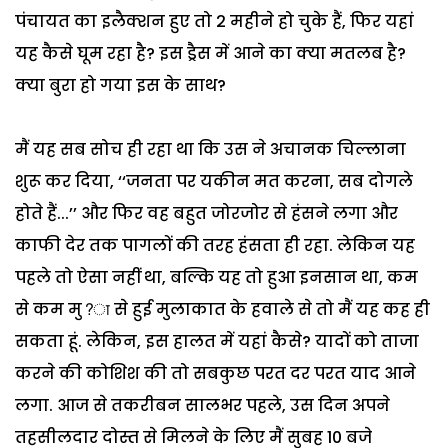
पंचायत
का
इलैक्शन
हुए
तो
2
महीने
हो
चुके
हैं
,
फिर
यहां
यह
कैसे
घूम
रहा
है
?
इस
ड्रैस
में
आने
का
क्या
मतलब
है
?
क्या
बुरा
हो
गया
इस
के
साथ
?
मैं
यह
सब
सोच
ही
रहा
था
कि
उस
ने
अचानक
चिल्लाना
शुरू
कर
दिया
, ‘‘
जनता
पर
यकीन
मत
करना
,
सब
दोगले
होते
हैं
...’’
और
फिर
वह
बहुत
जोरजोर
से
हंसने
लगा
और
काफी
देर
तक
पागलों
की
तरह
हंसता
ही
रहा
.
लेकिन
यह
पहले
तो
ऐसा
नहीं
था
,
बल्कि
यह
तो
हुआ
इनसान
था
,
कम
से
कम
मु
?
से
हुई
मुलाकात
के
हवाले
से
तो
मैं
यह
कह
ही
सकता
हूं
.
लेकिन
,
इस
हालत
में
यहां
कैसे
?
यादों
को
ताजा
करने
की
कोशिश
की
तो
सबकुछ
परत
दर
परत
याद
आने
लगा
.
आज
से
तकरीबन
सालभर
पहले
,
उस
दिन
अपने
तहसीलदार
दोस्त
से
मिलने
के
लिए
मैं
सुबह
10
बजे