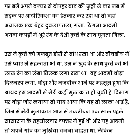
पर
बने
अपने
दफ्तर
से
दोपहर
बाद
की
छुट्टी
ले
कर
जब
मैं
सड़क
पर
आटोरिकशा
का
इंतजार
कर
रहा
था
तो
वहां
अचानक
एक
बेहद
दुबलापतला
,
गंजा
,
ठिगना
आदमी
भगवा
कपड़ों
में
भूरे
रंग
के
देशी
कुत्ते
के
साथ
घूमता
मिला
.
उस
ने
कुत्ते
को
मजबूत
डोरी
से
बांध
रखा
था
और
बीचबीच
में
उसे
प्यार
से
सहलाता
भी
था
.
उस
ने
खुद
के
साथ
कुत्ते
को
भी
लाल
रंग
का
लंबा
तिलक
लगा
रखा
था
.
वह
आदमी
थोड़ा
दिलचस्प
लगा
.
थोड़ा
और
नजदीक
आने
पर
महसूस
हुआ
कि
शायद
इस
आदमी
से
मेरी
कहीं
मुलाकात
हो
चुकी
है
.
दिमाग
पर
थोड़ा
जोर
लगाया
तो
याद
आया
कि
यह
तो
लाला
भाई
है
,
जिस
से
मेरी
मुलाकात
आज
से
तकरीबन
एक
साल
पहले
सासाराम
के
तहसीलदार
दफ्तर
में
हुई
थी
और
यह
आदमी
तो
अपने
गांव
का
मुखिया
बनना
चाहता
था
.
लेकिन