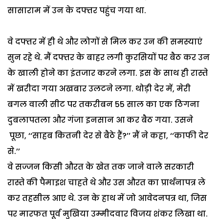
सासाराम
में
उन
के
दफ्तर
पहुंच
गया
था
.
वे
दफ्तर
में
ही
थे
और
लोगों
से
मिल
कर
उन
की
समस्याएं
सुन
रहे
थे
.
मैं
दफ्तर
के
बाहर
लगी
कुरसियों
पर
बैठ
कर
उन
के
खाली
होने
का
इंतजार
करने
लगा
.
इस
के
साथ
ही
रास्ते
में
खरीदा
गया
अखबार
उलटने
लगा
.
थोड़ी
देर
में
,
मेरी
बगल
वाली
सीट
पर
तकरीबन
55
साल
का
एक
ठिगना
दुबलापतला
और
गंजा
इनसान
आ
कर
बैठ
गया
.
उस
ने
पूछा
, ‘‘
साहब
कितनी
देर
से
बैठे
हैं
?’’
मैं
ने
कहा
, ‘‘
काफी
देर
से
.’’
वे
सज्जन
किसी
औरत
के
खेत
तक
जाने
वाले
सरकारी
रास्ते
की
पैमाइश
चाहते
थे
और
उस
औरत
का
प्रार्थनापत्र
ले
कर
तहसील
आए
थे
.
उन
के
हाथ
में
जो
आवेदनपत्र
था
,
जिस
पर
मारफत
पूर्व
मुखिया
उम्मीदवार
विजय
शंकर
लिखा
था
.