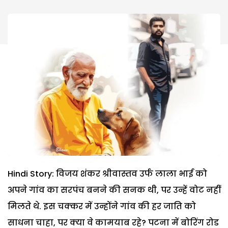
Hindi Story: विजय
शंकर
श्रीवास्तव
उर्फ
लाला
भाई
को
अपने
गांव
का
सरपंच
बनने
की
सनक
थी
,
पर
उन्हें
वोट
नहीं
मिलते
थे
.
इस
चक्कर
में
उन्होंने
गांव
की
हर
जाति
को
साधना
चाहा
,
पर
क्या
वे
कामयाब
रहे
?
प
टना
में
बोरिंग
रोड