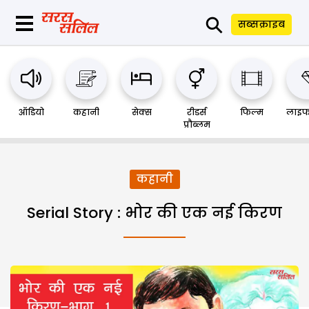
⚲
सब्सक्राइब
ऑडियो
कहानी
सेक्स
रीडर्स
फिल्म
लाइफ
प्रौब्लम
कहानी
Serial Story : भोर की एक नई किरण