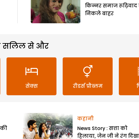
किन्नर समाज रूढ़िवाद 
निकले बाहर
 सलिल से और
सेक्स
रीडर्स प्रौब्लम
कहानी
ी की
News Story : सत्ता को
हिलाया, जेन जी ने रंग दिख