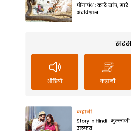
पोंगापंथ : काटे सांप, मारे
अंधविश्वास
सरस
ऑडियो
कहानी
कहानी
Story in Hindi : मुल्लाज
उलफत