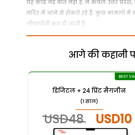
यह कोई नई बात नहीं है. न केवल उत्तर प्रदेश, 
मंदिर में आने से रोकते रहे हैं. कुछ मामलों
लीपापोती कर दी जाती है.
आगे की कहानी पढ़
डिजिटल + 24 प्रिंट मैगजीन
(1 साल)
USD48
USD10