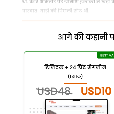
थी. कार आमतौर पर ग्रामीण इलाकों में खड़ी
वारदात' गाड़ी की पिछली सीट थी.
आगे की कहानी पढ़
डिजिटल + 24 प्रिंट मैगजीन
(1 साल)
USD48
USD10