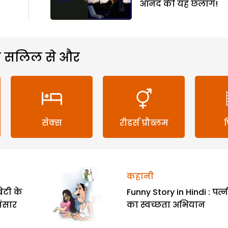
आनंद की यह छलांग!
 सलिल से और
सेक्स
रीडर्स प्रौब्लम
कहानी
ेटी के
Funny Story in Hindi : पत्न
संसार
का स्वच्छता अभियान