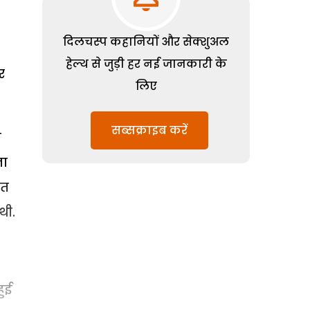
दिलचस्प कहानियों और सेक्शुअल
हेल्थ से जुड़ी हर नई जानकारी के
र
लिए
सब्सक्राइब करें
स
ना
ात
थी.
हुई