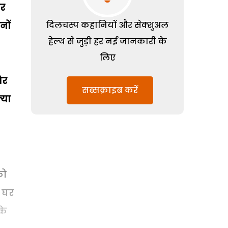
हर
नों
दिलचस्प कहानियों और सेक्शुअल
हेल्थ से जुड़ी हर नई जानकारी के
लिए
और
सब्सक्राइब करें
्या
को
े घर
के