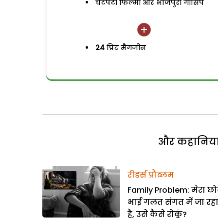
चटपटी फिल्मी और भोजपुरी गॉसिप
24
प्रिंट मैगजीन
और कहानियां 
रीडर्स प्रौब्लम
Family Problem: मेरा छो
भाई गलत संगत में जा रह
है, उसे कैसे रोकूं?