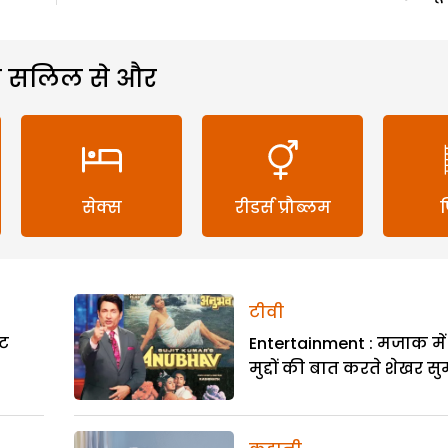
 सलिल से और
सेक्स
रीडर्स प्रौब्लम
टीवी
लट
Entertainment : मजाक में
मुद्दों की बात करते शेखर स