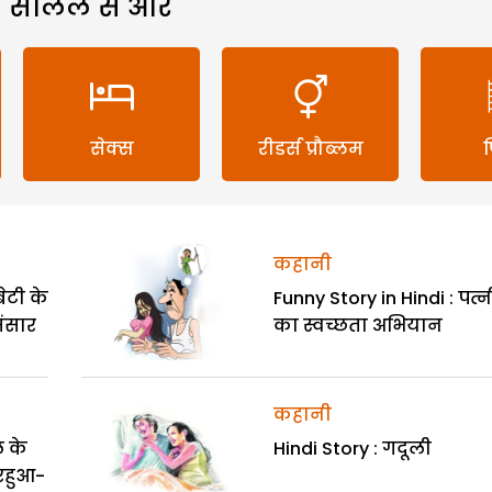
 सलिल से और
सेक्स
रीडर्स प्रौब्लम
कहानी
ेटी के
Funny Story in Hindi : पत्न
संसार
का स्वच्छता अभियान
कहानी
 के
Hindi Story : गदूली
िरहुआ-