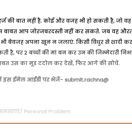
हर्ज की बात नहीं है. कोई और वजह भी हो सकती है
,
जो वह
स बाबत आप जोरजबरदस्ती नहीं कर सकते. जब वह औरत
भी बेवजह अपना खून न जलाएं.
किसी विधुर से शादी क
ती है
,
पर
2
बच्चों की मां बन कर उन की जिम्मेदारी निभ
त उस का मूड टटोल कर देखें
,
फिर आगे की सोचें.
ं इस ईमेल आईडी पर भेजें-
submit.rachna@
 समस्याएं/ Personal Problem