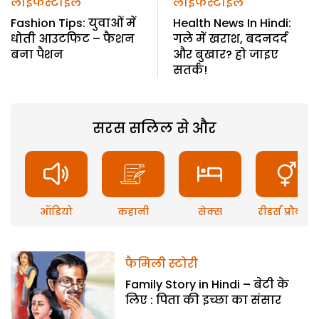
लाइफस्टाइल
लाइफस्टाइल
Fashion Tips: युवाओं में
Health News In Hindi:
धोती आउटफिट – फैशन
गले में खराश, बदनदर्द
बना पैशन
और बुखार? हो जाइए
सतर्क!
सरस सलिल से और
ऑडियो
कहानी
सेक्स
रीडर्स प्रौब्लम
फैमिली स्टोरी
Family Story in Hindi – बेटी के
लिए : पिता की इच्छा का संसार