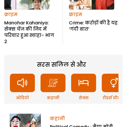
क्राइम
क्राइम
Manohar Kahaniya:
Crime: करोड़ों की है यह
सेक्स चेंज की जिद में
‘गंदी बात’
परिवार हुआ स्वाहा- भाग
2
सरस सलिल से और
ऑडियो
कहानी
सेक्स
रीडर्स प्रौब्लम
कहानी
Political Comedy : मैया मोरी