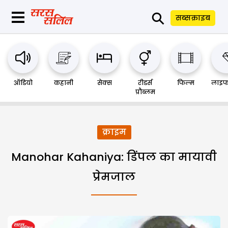
⚲
सब्सक्राइब
ऑडियो
कहानी
सेक्स
रीडर्स
फिल्म
लाइफ
प्रौब्लम
क्राइम
Manohar Kahaniya: डिंपल का मायावी
प्रेमजाल