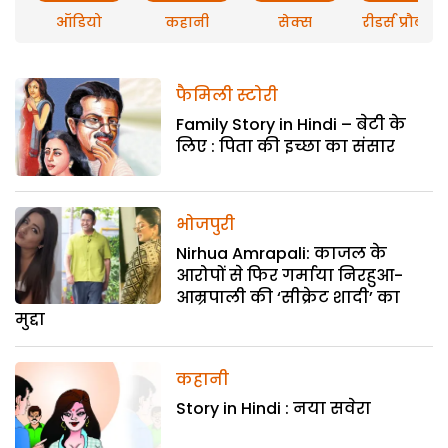
ऑडियो
कहानी
सेक्स
रीडर्स प्रौब्लम
फैमिली स्टोरी
Family Story in Hindi – बेटी के
लिए : पिता की इच्छा का संसार
भोजपुरी
Nirhua Amrapali: काजल के
आरोपों से फिर गर्माया निरहुआ-
आम्रपाली की ‘सीक्रेट शादी’ का
मुद्दा
कहानी
Story in Hindi : नया सवेरा