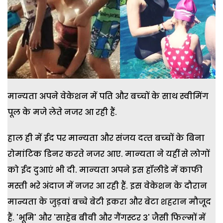
मान्‍यता अपने वेकेशन में पति और बच्‍चों के साथ स्‍वीमिंग
पूल के मजे लेते नजर आ रही हैं.
हाल ही में ईद पर मान्‍यता और संजय दत्‍त बच्‍चों के बिना
रोमांटिक डिनर करते नजर आए. मान्‍यता ने यहीं से लोगों
को ईद दुआएं भी दी. मान्‍यता अपने इस हॉलीडे में काफी
मस्‍ती भरे अंदाज में नजर आ रही हैं. इस वेकेशन के दौरान
मान्यता के जुड़वां बच्चे बेटी इकरा और बेटा शहरान मौजूद
हैं. 'भूमि' और 'साहेब बीवी और गैंगस्‍टर 3' जैसी फिल्मों में