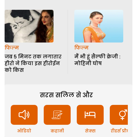
फिल्म
फिल्म
जब 5 मिनट तक लगातार
मैं भी हूं सैल्फी क्रेजी :
हीरो ने किया इस हीरोईन
मोहिनी घोष
को किस
सरस सलिल से और
ऑडियो
कहानी
सेक्स
रीडर्स प्रौब्लम