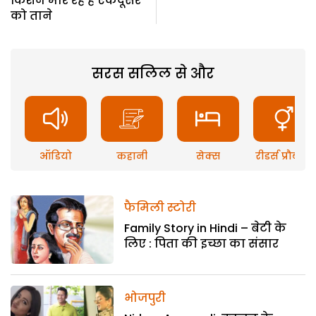
किशन मार रहे हैं एकदूसरे
को ताने
सरस सलिल से और
ऑडियो
कहानी
सेक्स
रीडर्स प्रौब्लम
फैमिली स्टोरी
Family Story in Hindi – बेटी के
लिए : पिता की इच्छा का संसार
भोजपुरी