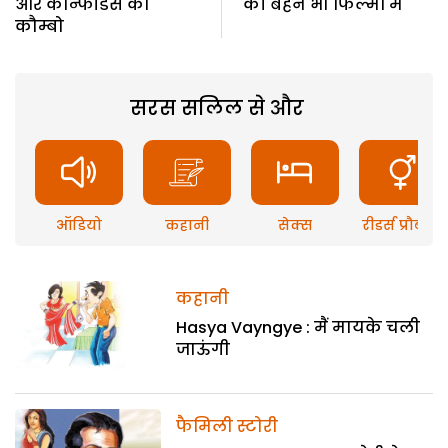
और कौन्फीडेंस का
की बहन भी फिल्मों में
कौम्बो
सरस सलिल से और
ऑडियो
कहानी
सेक्स
रीडर्स प्रौब्लम
कहानी
Hasya Vayngye : मैं मायके चली
जाऊंगी
फैमिली स्टोरी