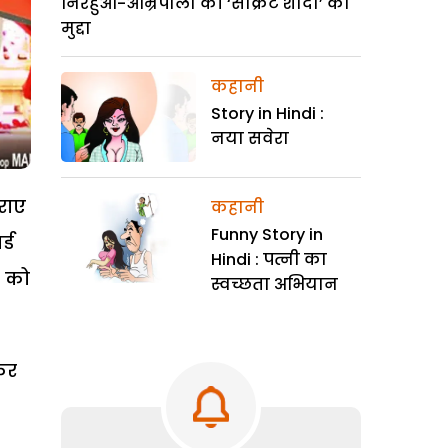
निरहुआ-आम्रपाली की ‘सीक्रेट शादी’ का
मुद्दा
कहानी
Story in Hindi :
नया सवेरा
राए
कहानी
Funny Story in
्ड
Hindi : पत्नी का
े को
स्वच्छता अभियान
कर