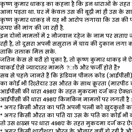
कृष्ण कुमार धाकड़ का कहना है कि इन धाराओं के तहत 
आना पड़ता था. घर में केवल उस की बूढ़ी मां ही उस के साथ
कृष्ण कुमार धाकड़ ने यह भी आरोप लगाया कि उस की 
रुपए की मांग की जा रही है.
इन दोनों मामलों में 2 नौजवान दहेज के नाम पर सताए जान
रही है, तो दूसरा अपनी ससुराल में चाय की दुकान लगा 
ताकि तलाक मिल सके.
जतिन केस से बरी हो चुका है, तो कृष्ण कुमार धाकड़ ने 
वाकई ऐसे ज्यादातर मामले ?ाठे और फर्जी होते हैं?
सब से पहले जानते हैं कि इंडियन पीनल कोड (आईपीसी
का कोई भी रिश्तेदार उस औरत के साथ क्रूरता (मारपीट
आईपीसी की धारा 498ए के तहत मुकदमा दर्ज कर ऐक्शन
आईपीसी की धारा 498ए किनकिन मामलों पर लगती है :
* अगर किसी औरत का पति अपनी पत्नी को खुदकुशी करने
* अगर किसी औरत का पति या उस के पति का कोई भी नात
तो उस शख्स पर धारा 498ए के तहत मुकदमा दर्ज कर ऐक
* अगर किसी शादीशुदा औरत के औलाद नहीं हो रही है औ