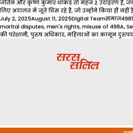
जतिन और कृष्ण कुमार धाकड़ तो महज 2 उदाहरण हैं, 
लिए अदालत में जूते घिस रहे हैं, जो उन्होंने किया ही नहीं ह
Posted
Author
Categorie
Tag
July 2, 2025
August 11, 2025
Digital Team
समाज
498ए
on
marital disputes
,
men's rights
,
misuse of 498A
,
Se
की परेशानी
,
पुरुष अधिकार
,
महिलाओं का कानून दुरुप