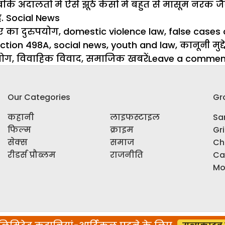
जबकि
अदालतों
में ऐसे झूठे केसों में बहुत से मासूम नरक ज
ै.
Social News
s
s
 का दुरुपयोग
,
domestic violence law
,
false cases
ction 498A
,
social news
,
youth and law
,
कानूनी मुद्द
योग
,
विवाहिक विवाद
,
समाजिक खबरें
Leave a commen
Our Categories
Gr
कहानी
लाइफस्टाइल
Sar
फिल्म
क्राइम
Gr
सेक्स
समाज
Ch
रीडर्स प्रौब्लम
राजनीति
Ca
Mo