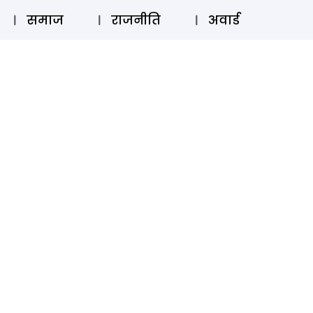
⚲
स्टोरी
लॉग इन
SUBSCRIBE
समाज
राजनीति
अवार्ड