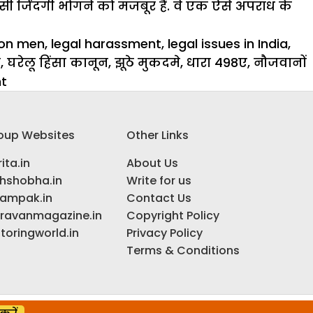
ैसी
जिंदगी
भोगने को मजबूर हैं. वे एक ऐसे अपराध के
 on men
,
legal harassment
,
legal issues in India
,
े
,
घरेलू हिंसा कानून
,
झूठे मुकदमे
,
धारा 498ए
,
नौजवानों
on
t
Social
News:
oup Websites
Other Links
धारा
498ए
ita.in
About Us
के
ihshobha.in
Write for us
खौफ
ampak.in
Contact Us
में
ravanmagazine.in
Copyright Policy
जीते
toringworld.in
Privacy Policy
नौजवान
Terms & Conditions