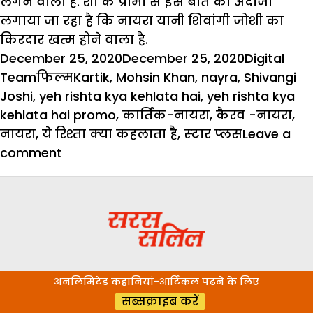
लगने वाला है. शो के प्रोमो से इस बात का अंदाजा
लगाया जा रहा है कि नायरा यानी शिवांगी जोशी का
किरदार खत्म होने वाला है.
Posted
Author
December 25, 2020
December 25, 2020
Digital
on
Categories
Tags
Team
फिल्म
Kartik
,
Mohsin Khan
,
nayra
,
Shivangi
Joshi
,
yeh rishta kya kehlata hai
,
yeh rishta kya
kehlata hai promo
,
कार्तिक-नायरा
,
कैरव -नायरा
,
नायरा
,
ये रिश्ता क्या कहलाता है
,
स्‍टार प्‍लस
Leave a
on
comment
Yeh
Rishta
Kya
Kehlata
hai
:
अनलिमिटेड कहानियां-आर्टिकल पढ़ने के लिए
क्या
सब्सक्राइब करें
नायरा