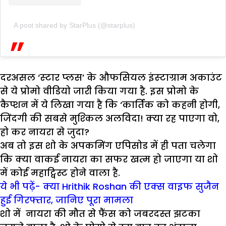
A post shared by StarPlus (@starplus)
दरअसल ‘स्‍टार प्‍लस’ के औफसियल इंस्‍टाग्राम अकाउंट
से ये प्रोमो वीडियो जारी किया गया है. इस प्रोमो के
कैप्शन में ये लिखा गया है कि ‘कार्तिक को कहनी होगी,
जिंदगी की सबसे मुश्‍क‍िल अलविदा! क्‍या रह पाएगा वो,
हो कर नायरा से जुदा?
अब तो इस शो के अपकमिंग एपिसोड में ही पता चलेगा
कि क्या वाकई नायरा का सफर खत्म हो जाएगा या शो
में कोई महाट्विस्ट होने वाला है.
ये भी पढ़ें- क्या Hrithik Roshan की एक्स वाइफ सुजैन
हुई गिरफ्तार, जानिए पूरा मामला
शो में नायरा की मौत से फैंस को जबरदस्त झटका