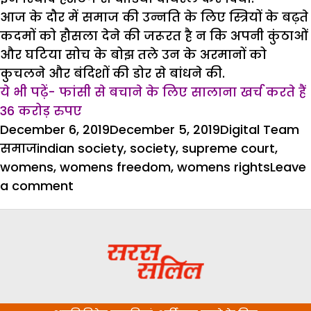
आज के दौर में समाज की उन्नति के लिए स्त्रियों के बढ़ते
कदमों को हौसला देने की जरूरत है न कि अपनी कुंठाओं
और घटिया सोच के बोझ तले उन के अरमानों को
कुचलने और बंदिशों की डोर से बांधने की.
ये भी पढ़ें- फांसी से बचाने के लिए सालाना खर्च करते हैं
36 करोड़ रुपए
Posted
Author
C
December 6, 2019
December 5, 2019
Digital Team
on
Tags
समाज
indian society
,
society
,
supreme court
,
womens
,
womens freedom
,
womens rights
Leave
on
a comment
औरतों
की
आजादी
कहां