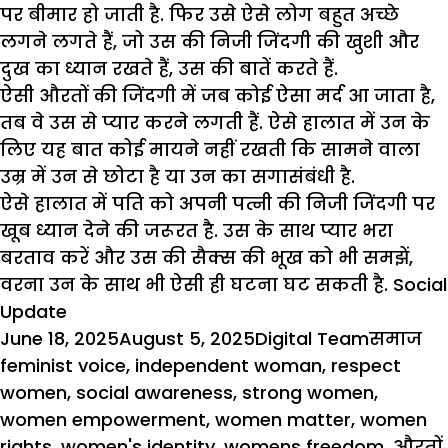
पर बीमार हो जाती है. फिर उसे ऐसे लोग बहुत अच्छे
लगने लगते हैं, जो उस की निजी जिंदगी की खुशी और
दुख का ध्यान रखते हैं, उस की बातें करते हैं.
ऐसी औरतों की जिंदगी में जब कोई ऐसा मर्द आ जाता है,
तब वे उस से प्यार करने लगती हैं. ऐसे हालात में उन के
लिए यह बात कोई मायने नहीं रखती कि सामने वाला
उम्र में उन से छोटा है या उन का
सगासंबंधी
है.
ऐसे हालात में पति को अपनी पत्नी की निजी जिंदगी पर
खूब ध्यान देने की जरूरत है. उस के साथ प्यार भरा
बरताव करें और उस की
सैक्स
की भूख को भी समझें,
वरना उन के साथ भी ऐसी ही घटना घट सकती है.
Social
Update
Posted
Author
Categor
Ta
June 18, 2025
August 5, 2025
Digital Team
समाज
on
feminist voice
,
independent woman
,
respect
women
,
social awareness
,
strong women
,
women empowerment
,
women matter
,
women
rights
,
women's identity
,
womens freedom
,
औरतों