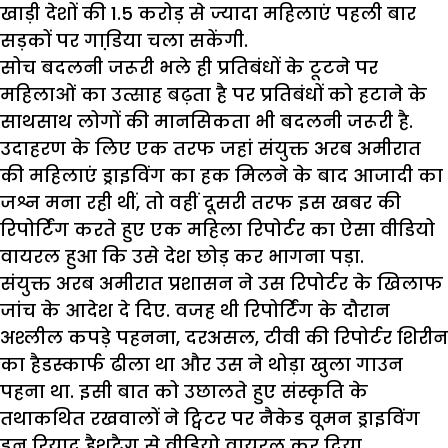
खाड़ी देशों की 1.5 करोड़ से ज्यादा महिलाएं पहली बार
सड़कों पर गाडि़या चला सकेंगी.
सोच बदलनी जरूरी भले ही प्रतिबंधों के टूटने पर
महिलाओं का उत्साह बढ़ता है पर प्रतिबंधों को हटाने के
साथसाथ लोगों की मानसिकता भी बदलनी जरूरी है.
उदाहरण के लिए एक तरफ जहां संयुक्त अरब अमीरात
की महिलाएं ड्राइविंग का हक मिलने के बाद आजादी का
जश्न मना रही थीं, तो वहीं दूसरी तरफ इस खबर की
रिपोर्टिंग करते हुए एक महिला रिपोर्टर का ऐसा वीडियो
वायरल हुआ कि उसे देश छोड़ कर भागना पड़ा.
संयुक्त अरब अमीरात प्रशासन ने उस रिपोर्टर के खिलाफ
जांच के आदेश दे दिए. वजह थी रिपोर्टिंग के दौरान
अश्लील कपड़े पहनना, दरअसल, टीवी की रिपोर्टर शिरीन
का हैडस्कार्फ ढीला था और उस ने थोड़ा खुला गाउन
पहना था. इसी बात को उछालते हुए संस्कृति के
तथाकथित रखवालों ने ट्विटर पर नैकेड वूमन ड्राइविंग
इन रियाद हैशटैग से वीडियो वायरल कर दिया.