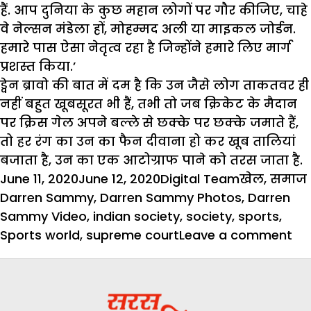
हैं. आप दुनिया के कुछ महान लोगों पर गौर कीजिए, चाहे
वे नेल्सन मंडेला हों, मोहम्मद अली या माइकल जोर्डन.
हमारे पास ऐसा नेतृत्व रहा है जिन्होंने हमारे लिए मार्ग
प्रशस्त किया.’
ड्वेन ब्रावो की बात में दम है कि उन जैसे लोग ताकतवर ही
नहीं बहुत खूबसूरत भी हैं, तभी तो जब क्रिकेट के मैदान
पर क्रिस गेल अपने बल्ले से छक्के पर छक्के जमाते हैं,
तो हर रंग का उन का फैन दीवाना हो कर खूब तालियां
बजाता है, उन का एक आटोग्राफ पाने को तरस जाता है.
Posted
Author
Categories
June 11, 2020
June 12, 2020
Digital Team
खेल
,
समाज
on
Darren Sammy
,
Darren Sammy Photos
,
Darren
Sammy Video
,
indian society
,
society
,
sports
,
on
Sports world
,
supreme court
Leave a comment
डैर
सैम
बोल
मु