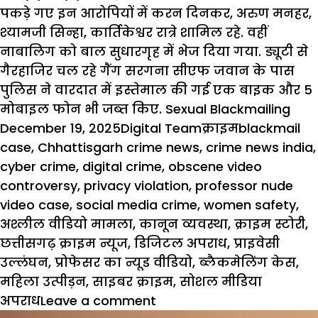
पकड़े गए इन आरोपियों में करन दिनकर, अरुण मनहर,
श्यामजी सिन्हा, कार्तिकेश्वर रात्रे शामिल रहे. वहीं
नाबालिग को बाल
सुधारगृह
में भेज दिया गया. ड्यूटी से
गैरहाजिर चल रहे गैंग सरगना सीएफ जवान के पास
पुलिस ने
वारदात
में इस्तेमाल की गई एक बाइक और 5
मोबाइल फोन भी जब्त किए.
Sexual Blackmailing
Posted
Author
Categories
Tags
December 19, 2025
Digital Team
क्राइम
blackmail
on
case
,
Chhattisgarh crime news
,
crime news india
,
cyber crime
,
digital crime
,
obscene video
controversy
,
privacy violation
,
professor nude
video case
,
social media crime
,
women safety
,
अश्लील वीडियो मामला
,
कानून व्यवस्था
,
क्राइम स्टोरी
,
छत्तीसगढ़ क्राइम न्यूज
,
डिजिटल अपराध
,
प्राइवेसी
उल्लंघन
,
प्रोफेसर का न्यूड वीडियो
,
ब्लैकमेलिंग केस
,
महिला उत्पीड़न
,
साइबर क्राइम
,
सोशल मीडिया
on
अपराध
Leave a comment