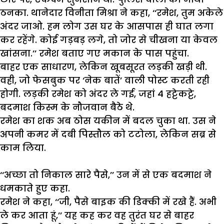
ठनका
.
थानेदार
विनीता
मिश्रा
ने
कहा
, ‘‘
रमेश
,
तुम
अकेले
अंदर
जाओ
.
हम
लोग
उस
घर
के
आसपास
ही
घात
लगा
कर
रहेंगे
.
कोई
गड़बड़
लगे
,
तो
जोर
से
चीखना
या
केवल
खांसना
.’’
रमेश
बताए
गए
मकान
के
पास
पहुंचा
.
बाहर
एक
साधारण
,
लेकिन
खूबसूरत
लड़की
खड़ी
थी
.
वही
,
जो
फेसबुक
पर
‘
नेक
बातें
’
वाली
पोस्ट
करती
रही
होगी
.
लड़की
रमेश
को
अंदर
ले
गई
,
जहां
4
हट्टेकट्टे
,
बदमाश
किस्म
के
नौजवान
बैठे
थे
.
रमेश
का
शक
अब
ठोस
यकीन
में
बदल
चुका
था
.
उस
ने
अपनी
कमर
में
दबी
पिस्तौल
को
टटोला
,
लेकिन
सब्र
से
काम
लिया
.
‘‘
अच्छा
तो
निकाल
सारे
पैसे
,’’
उन
में
से
एक
बदमाश
ने
धमकाते
हुए
कहा
.
रमेश
ने
कहा
, ‘‘
जी
,
पैसे
बाइक
की
डिक्की
में
रखे
हैं
.
अभी
ले
कर
आता
हूं
,’’
यह
कह
कर
वह
तुरंत
घर
से
बाहर