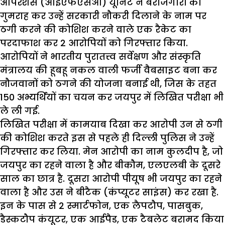
आपरेशंस
(
आईएफएसओ
)
यूनिट
ने
बेरोजगारों
को
गुमराह
कर
उन्हें
सरकारी
नौकरी
दिलाने
के
नाम
पर
ठगी
करने
की
कोशिश
करने
वाले
एक
रैकेट
का
परदाफाश
कर
2
आरोपियों
को
गिरफ्तार
किया
.
आरोपियों
ने
भारतीय
पुरातत्त्व
सर्वेक्षण
और
संस्कृति
मंत्रालय
की
हूबहू
नकल
वाली
फर्जी
वैबसाइट
बना
कर
नौजवानों
को
ठगने
की
योजना
बनाई
थी
,
जिस
के
तहत
150
अभ्यर्थियों
का
चयन
कर
जयपुर
में
लिखित
परीक्षा
भी
ले
ली
गई
.
लिखित
परीक्षा
में
कामयाब
दिखा
कर
आरोपी
उन
से
ठगी
की
कोशिश
करते
इस
से
पहले
ही
दिल्ली
पुलिस
ने
उन्हें
गिरफ्तार
कर
लिया
.
मेन
आरोपी
का
नाम
कुलदीप
है
,
जो
जयपुर
का
रहने
वाला
है
और
बीकौम
,
एलएलबी
के
दूसरे
साल
का
छात्र
है
.
दूसरा
आरोपी
पीयूष
भी
जयपुर
का
रहने
वाला
है
और
उस
ने
बीटैक
(
कंप्यूटर
साइंस
)
कर
रखा
है
.
इन
के
पास
से
2
स्मार्टफोन
,
एक
लैपटौप
,
पासबुक
,
डैस्कटौप
कंयूटर
,
एक
आईपैड
,
एक
टैबलेट
बरामद
किया