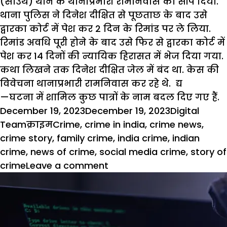
(साउथ) थाने के थानाप्रभारी रामनिवास को सौंप दिया.
थाना पुलिस ने दिनेश दीक्षित से पूछताछ के बाद उसे
द्वारका कोर्ट में पेश कर 2 दिन के रिमांड पर ले लिया.
रिमांड अवधि पूरी होने के बाद उसे फिर से द्वारका कोर्ट में
पेश कर 14 दिनों की न्यायिक हिरासत में भेज दिया गया.
कथा लिखने तक दिनेश दीक्षित जेल में बंद था. केस की
विवेचना थानाप्रभारी रामनिवास कर रहे थे. द्य
—घटना में शामिल कुछ पात्रों के नाम बदल दिए गए हैं.
Posted
Author
December 19, 2023
December 19, 2023
Digital
on
Categories
Tags
Team
क्राइम
Crime
,
crime in india
,
crime news
,
crime story
,
family crime
,
india crime
,
indian
crime
,
news of crime
,
social media crime
,
story of
on
crime
Leave a comment
सोशल
मीडिया
की
दोस्ती