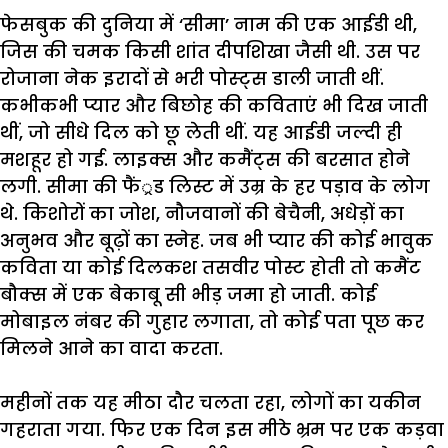
फे
सबुक
की
दुनिया
में
‘
सीमा
’
नाम
की
एक
आईडी
थी
,
जिस
की
चमक
किसी
शांत
दीपशिखा
जैसी
थी
.
उस
पर
रोजाना
नेक
इरादों
से
भरी
पोस्ट्स
डाली
जाती
थीं
.
कभीकभी
प्यार
और
बिछोह
की
कविताएं
भी
दिख
जाती
थीं
,
जो
सीधे
दिल
को
छू
लेती
थीं
.
यह
आईडी
जल्दी
ही
मशहूर
हो
गई
.
लाइक्स
और
कमैंट्स
की
बरसात
होने
लगी
.
सीमा
की
फैं्रड
लिस्ट
में
उम्र
के
हर
पड़ाव
के
लोग
थे
.
किशोरों
का
जोश
,
नौजवानों
की
बेचैनी
,
अधेड़ों
का
अनुभव
और
बूढ़ों
का
स्नेह
.
जब
भी
प्यार
की
कोई
भावुक
कविता
या
कोई
दिलकश
तसवीर
पोस्ट
होती
तो
कमैंट
बौक्स
में
एक
बेकाबू
सी
भीड़
जमा
हो
जाती
.
कोई
मोबाइल
नंबर
की
गुहार
लगाता
,
तो
कोई
पता
पूछ
कर
मिलने
आने
का
वादा
करता
.
महीनों
तक
यह
मीठा
दौर
चलता
रहा
,
लोगों
का
यकीन
गहराता
गया
.
फिर
एक
दिन
इस
मीठे
भ्रम
पर
एक
कड़वा