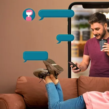
Sexual
Blackmailing:
प्रोफैसर
का
बनाया
न्यूड
वीडियो