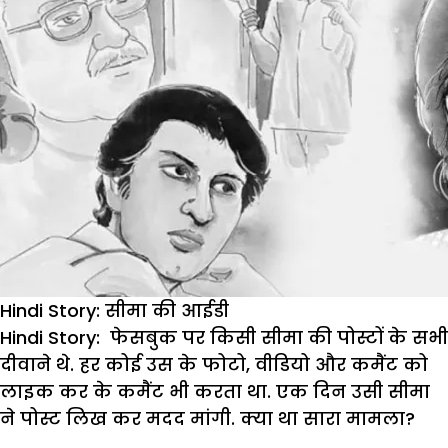
Hindi Story: सीमा की आईडी
Hindi Story: फेसबुक
पर
किसी
सीमा
की
पोस्टों
के
सभी
दीवाने
थे
.
हर
कोई
उस
के
फोटो
,
वीडियो
और
कमैंट
को
लाइक
कर
के
कमैंट
भी
करता
था
.
एक
दिन
उसी
सीमा
ने
पोस्ट
लिख
कर
मदद
मांगी
.
क्या
था
सारा
मामला
?