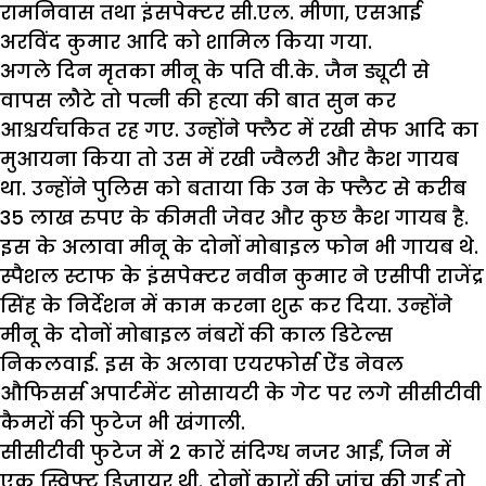
रामनिवास तथा इंसपेक्टर सी.एल. मीणा, एसआई
अरविंद कुमार आदि को शामिल किया गया.
अगले दिन मृतका मीनू के पति वी.के. जैन ड्यूटी से
वापस लौटे तो पत्नी की हत्या की बात सुन कर
आश्चर्यचकित रह गए. उन्होंने फ्लैट में रखी सेफ आदि का
मुआयना किया तो उस में रखी ज्वैलरी और कैश गायब
था. उन्होंने पुलिस को बताया कि उन के फ्लैट से करीब
35 लाख रुपए के कीमती जेवर और कुछ कैश गायब है.
इस के अलावा मीनू के दोनों मोबाइल फोन भी गायब थे.
स्पैशल स्टाफ के इंसपेक्टर नवीन कुमार ने एसीपी राजेंद्र
सिंह के निर्देशन में काम करना शुरू कर दिया. उन्होंने
मीनू के दोनों मोबाइल नंबरों की काल डिटेल्स
निकलवाई. इस के अलावा एयरफोर्स ऐंड नेवल
औफिसर्स अपार्टमेंट सोसायटी के गेट पर लगे सीसीटीवी
कैमरों की फुटेज भी खंगाली.
सीसीटीवी फुटेज में 2 कारें संदिग्ध नजर आईं, जिन में
एक स्विफ्ट डिजायर थी. दोनों कारों की जांच की गई तो