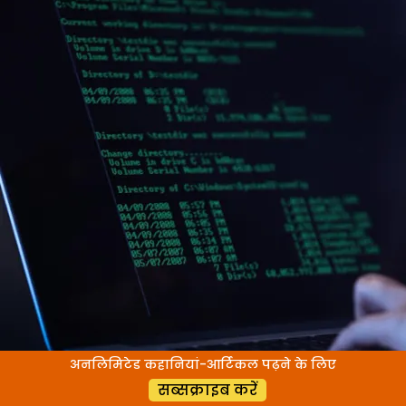
और
अनजाना
क्राइम
अनलिमिटेड कहानियां-आर्टिकल पढ़ने के लिए
‘लाइक’ के नाम पर 37 अरब की ठगी
सब्सक्राइब करें
दिल्ली के लक्ष्मीनगर के रहने वाले गौरव अरोड़ा नोएडा