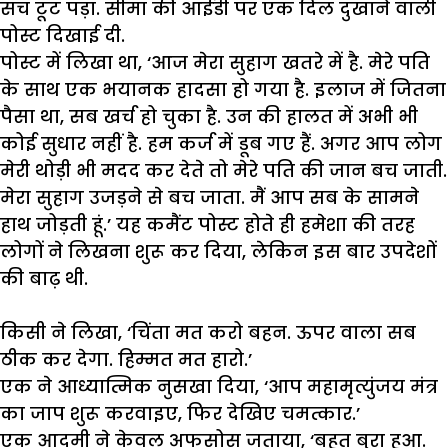
सच
टूट
पड़ा
.
सीमा
की
आईडी
पर
एक
दिल
दुखाने
वाली
पोस्ट
दिखाई
दी
.
पोस्ट
में
लिखा
था
, ‘
आज
मेरा
सुहाग
खतरे
में
है
.
मेरे
पति
के
साथ
एक
भयानक
हादसा
हो
गया
है
.
इलाज
में
जितना
पैसा
था
,
सब
खर्च
हो
चुका
है
.
उन
की
हालत
में
अभी
भी
कोई
सुधार
नहीं
है
.
हम
कर्ज
में
डूब
गए
हैं
.
अगर
आप
लोग
मेरी
थोड़ी
भी
मदद
कर
देते
तो
मेरे
पति
की
जान
बच
जाती
.
मेरा
सुहाग
उजड़ने
से
बच
जाता
.
मैं
आप
सब
के
सामने
हाथ
जोड़ती
हूं
.’
यह
कमैंट
पोस्ट
होते
ही
हमेशा
की
तरह
लोगों
ने
लिखना
शुरू
कर
दिया
,
लेकिन
इस
बार
उपदेशों
की
बाढ़
थी
.
किसी
ने
लिखा
, ‘
चिंता
मत
करो
बहन
.
ऊपर
वाला
सब
ठीक
कर
देगा
.
हिम्मत
मत
हारो
.’
एक
ने
आध्यात्मिक
नुसखा
दिया
, ‘
आप
महामृत्युंजय
मंत्र
का
जाप
शुरू
करवाइए
,
फिर
देखिए
चमत्कार
.’
एक
आदमी
ने
केवल
अफसोस
जताया
, ‘
बहुत
बुरा
हुआ
.