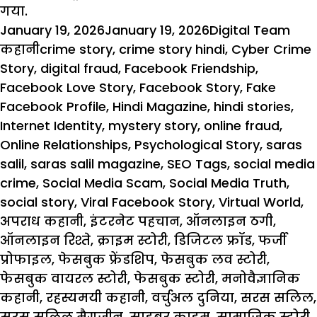
गया
.
Posted
Author
Cat
January 19, 2026
January 19, 2026
Digital Team
on
Tags
कहानी
crime story
,
crime story hindi
,
Cyber Crime
Story
,
digital fraud
,
Facebook Friendship
,
Facebook Love Story
,
Facebook Story
,
Fake
Facebook Profile
,
Hindi Magazine
,
hindi stories
,
Internet Identity
,
mystery story
,
online fraud
,
Online Relationships
,
Psychological Story
,
saras
salil
,
saras salil magazine
,
SEO Tags
,
social media
crime
,
Social Media Scam
,
Social Media Truth
,
social story
,
Viral Facebook Story
,
Virtual World
,
अपराध कहानी
,
इंटरनेट पहचान
,
ऑनलाइन ठगी
,
ऑनलाइन रिश्ते
,
क्राइम स्टोरी
,
डिजिटल फ्रॉड
,
फर्जी
प्रोफाइल
,
फेसबुक फ्रेंडशिप
,
फेसबुक लव स्टोरी
,
फेसबुक वायरल स्टोरी
,
फेसबुक स्टोरी
,
मनोवैज्ञानिक
कहानी
,
रहस्यमयी कहानी
,
वर्चुअल दुनिया
,
सरस सलिल
,
सरस सलिल मैगजीन
,
साइबर क्राइम
,
सामाजिक स्टोरी
,