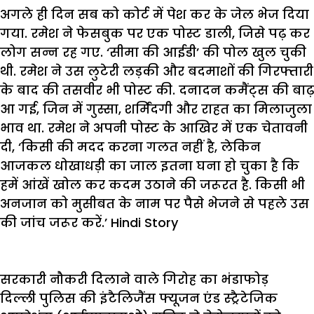
अगले
ही
दिन
सब
को
कोर्ट
में
पेश
कर
के
जेल
भेज
दिया
गया
.
रमेश
ने
फेसबुक
पर
एक
पोस्ट
डाली
,
जिसे
पढ़
कर
लोग
सन्न
रह
गए
.
‘
सीमा
की
आईडी
’
की
पोल
खुल
चुकी
थी
.
रमेश
ने
उस
लुटेरी
लड़की
और
बदमाशों
की
गिरफ्तारी
के
बाद
की
तसवीर
भी
पोस्ट
की
.
दनादन
कमैंट्स
की
बाढ़
आ
गई
,
जिन
में
गुस्सा
,
शर्मिंदगी
और
राहत
का
मिलाजुला
भाव
था
.
रमेश
ने
अपनी
पोस्ट
के
आखिर
में
एक
चेतावनी
दी
, ‘
किसी
की
मदद
करना
गलत
नहीं
है
,
लेकिन
आजकल
धोखाधड़ी
का
जाल
इतना
घना
हो
चुका
है
कि
हमें
आंखें
खोल
कर
कदम
उठाने
की
जरूरत
है
.
किसी
भी
अनजान
को
मुसीबत
के
नाम
पर
पैसे
भेजने
से
पहले
उस
की
जांच
जरूर
करें
.’ Hindi Story
सरकारी
नौकरी
दिलाने
वाले
गिरोह
का
भंडाफोड़
दिल्ली
पुलिस
की
इंटैलिजैंस
फ्यूजन
एंड
स्ट्रैटेजिक