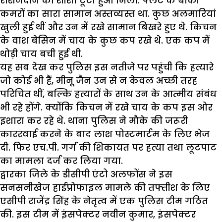
रोशनदान का शीशा टूटा हुआ मिला. फ्लैट के बाकी
कमरों का सारा सामान अस्तव्यस्त था. कुछ अलमारियां
खुली हुई थीं और उन में रखे सामान बिखरे हुए थे. किचन
के वाश बेसिन में चाय के कुछ कप रखे थे. एक कप में
थोड़ी चाय बची हुई थी.
यह सब देख कर पुलिस इस नतीजे पर पहुंची कि हत्यारे
जो कोई भी हैं, मीनू जैन उन से न केवल अच्छी तरह
परिचित थीं, बल्कि हत्यारों के साथ उन के आत्मीय संबंध
भी रहे होंगे. क्योंकि किचन में रखे चाय के कप इस ओर
इशारा कर रहे थे. थाना पुलिस ने मौके की जरूरी
काररवाई करने के बाद लाश पोस्टमार्टम के लिए भेज
दी. फिर एच.पी. गर्ग की शिकायत पर हत्या तथा लूटपाट
का मामला दर्ज कर लिया गया.
द्वारका जिले के डीसीपी एंटो अलफोंस ने इस
सनसनीखेज हाईप्रोफाइल मामले की तफ्तीश के लिए
एसीपी राजेंद्र सिंह के नेतृत्व में एक पुलिस टीम गठित
की. इस टीम में इंसपेक्टर नवीन कुमार, इंसपेक्टर