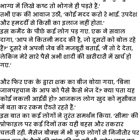
भाग्य
में
लिखे
कष्ट
तो
भोगने
ही
पड़ते
हैं
.’
तभी
एक
की
आवाज
उठी
, ‘
कोई
मदद
करो
रे
भाई
.
उपदेश
और
हमदर्दी
से
किसी
का
इलाज
नहीं
होता
.’
इस
कमैंट
के
पीछे
कई
लोग
पड़
गए
.
एक
ने
सवाल
दागा
, ‘
आप
ने
कितनी
मदद
की
है
,
जो
दूसरों
को
बोल
रहे
हैं
?’
दूसरे
ने
अपनी
जेब
की
मजबूरी
बताई
, ‘
मैं
तो
दे
देता
,
लेकिन
मेरे
सारे
पैसे
अभी
शादी
की
खरीदारी
में
खर्च
हो
गए
.’
और
फिर
एक
के
द्वारा
शक
का
बीज
बोया
गया
, ‘
बिना
जानपहचान
के
आप
को
पैसे
कैसे
भेज
दें
?
क्या
पता
यह
कोई
नकली
आईडी
हो
?
आजकल
लोग
खुद
को
मुसीबत
में
बता
कर
रकम
ऐंठते
रहते
हैं
.’
इस
बात
का
कई
लोगों
ने
तुरंत
समर्थन
किया
. ‘
सीमा
’
की
प्रोफाइल
पर
कई
दिनों
तक
यही
बहस
और
तकरार
चलती
रही
.
मैसेज
बौक्स
में
भी
कुछ
लोगों
से
निजीतौर
पर