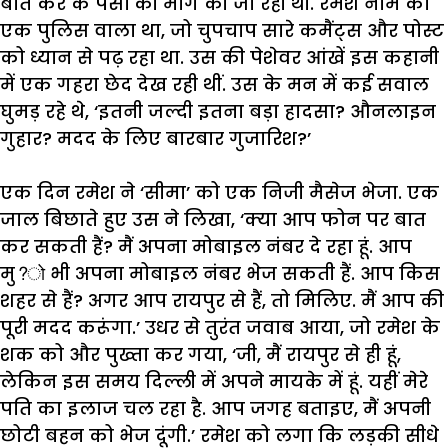
बात
कर
के
पैसों
की
मांग
की
जा
रही
थी
.
रमेश
नाम
का
एक
पुलिस
वाला
था
,
जो
चुपचाप
सारे
कमैंट्स
और
पोस्ट
को
ध्यान
से
पढ़
रहा
था
.
उस
की
पेशेवर
आंखें
इस
कहानी
में
एक
गहरा
छेद
देख
रही
थीं
.
उस
के
मन
में
कई
सवाल
घुमड़
रहे
थे
, ‘
इतनी
जल्दी
इतना
बड़ा
हादसा
?
औनलाइन
गुहार
?
मदद
के
लिए
बारबार
गुजारिश
?’
एक
दिन
रमेश
ने
‘
सीमा
’
को
एक
निजी
मैसेज
भेजा
.
एक
जाल
बिछाते
हुए
उस
ने
लिखा
, ‘
क्या
आप
फोन
पर
बात
कर
सकती
हैं
?
मैं
अपना
मोबाइल
नंबर
दे
रहा
हूं
.
आप
मु
?
भी
अपना
मोबाइल
नंबर
भेज
सकती
हैं
.
आप
किस
शहर
से
हैं
?
अगर
आप
रायपुर
से
हैं
,
तो
मिलिए
.
मैं
आप
की
पूरी
मदद
करूंगा
.’
उधर
से
तुरंत
जवाब
आया
,
जो
रमेश
के
शक
को
और
पुख्ता
कर
गया
, ‘
जी
,
मैं
रायपुर
से
ही
हूं
,
लेकिन
इस
समय
दिल्ली
में
अपने
मायके
में
हूं
.
यहीं
मेरे
पति
का
इलाज
चल
रहा
है
.
आप
जगह
बताइए
,
मैं
अपनी
छोटी
बहन
को
भेज
दूंगी
.’
रमेश
को
लगा
कि
लड़की
सीधे