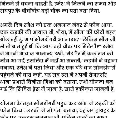
मिलने
से
बचना
चाहती
है
.
रमेश
ने
मिलने
का
समय
और
रायपुर
के
बीचोंबीच
घड़ी
चौक
का
पता
बता
दिया
.
अगले
दिन
रमेश
को
एक
अनजान
नंबर
से
फोन
आया
.
एक
लड़की
की
आवाज
थी
, ‘
भैया
,
मैं
सीमा
की
छोटी
बहन
बोल
रही
हूं
.
आप
सोनडोंगरी
आ
जाइए
.’
‘‘
लेकिन
सीमाजी
से
तो
बात
हुई
थी
कि
आप
घड़ी
चौक
पर
मिलेंगी
?’’
रमेश
ने
अपनी
आवाज
सामान्य
रखी
.
‘
मेरे
पैर
में
कल
रात
को
मोच
आ
गई
,
इसलिए
मैं
नहीं
आ
सकती
,’
लड़की
ने
बहाना
बनाया
.
रमेश
ने
पता
लिया
और
एक
घंटे
बाद
सोनडोंगरी
पहुंचने
की
बात
कही
.
यह
सब
उस
ने
अपनी
तेजतर्रार
थाना
प्रभारी
विनीता
मिश्रा
को
बताया
.
तभी
योजना
बन
गई
कि
सिविल
ड्रैस
में
जाना
है
,
सारी
हकीकत
जाननी
है
.
योजना
के
तहत
सोनडोंगरी
पहुंच
कर
रमेश
ने
लड़की
को
फोन
किया
.
लड़की
ने
जो
पता
बताया
,
वह
जगह
शहर
के
छोर
पर
,
एकदम
सुनसान
थी
.
पुलिस
वालों
का
माथा