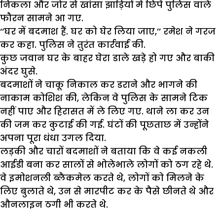
निकला
और
जोर
से
खांसा झाड़ियों
में
छिपे
पुलिस
वाले
फौरन
सामने
आ
गए
.
‘‘
घर
में
बदमाश
हैं
.
घर
को
घेर
लिया
जाए
,’’
रमेश
ने
गरज
कर
कहा
.
पुलिस
ने
तुरंत
कार्रवाई
की
.
कुछ
जवान
घर
के
बाहर
घेरा
डाले
खड़े
हो
गए
और
बाकी
अंदर
घुसे
.
बदमाशों
ने
चाकू
निकाल
कर
डराने
और
भागने
की
नाकाम
कोशिश
की
,
लेकिन
वे
पुलिस
के
सामने
टिक
नहीं
पाए
और
हिरासत
में
ले
लिए
गए
.
थाने
ला
कर
उन
की
जम
कर
कुटाई
की
गई
.
घंटों
की
पूछताछ
में
उन्होंने
अपना
पूरा
धंधा
उगल
दिया
.
लड़की
और
चारों
बदमाशों
ने
बताया
कि
वे
कई
नकली
आईडी
बना
कर
सालों
से
भोलेभाले
लोगों
को
ठग
रहे
थे
.
वे
इमोशनली
ब्लैकमेल
करते
थे
,
लोगों
को
मिलने
के
लिए
बुलाते
थे
,
उन
से
मारपीट
कर
के
पैसे
छीनते
थे
और
औनलाइन
ठगी
भी
करते
थे
.