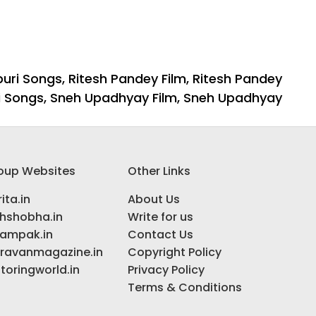
puri Songs
,
Ritesh Pandey Film
,
Ritesh Pandey
i Songs
,
Sneh Upadhyay Film
,
Sneh Upadhyay
oup Websites
Other Links
ita.in
About Us
ihshobha.in
Write for us
ampak.in
Contact Us
ravanmagazine.in
Copyright Policy
toringworld.in
Privacy Policy
Terms & Conditions