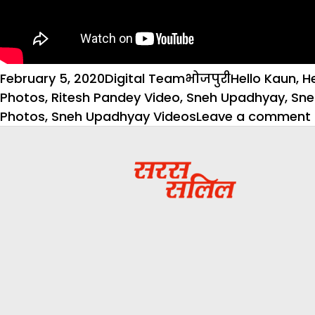
Posted
Author
Categories
Tags
February 5, 2020
Digital Team
भोजपुरी
Hello Kaun
,
H
on
Photos
,
Ritesh Pandey Video
,
Sneh Upadhyay
,
Sne
Photos
,
Sneh Upadhyay Videos
Leave a comment
च
म