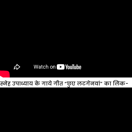
स्नेह उपाध्याय के गाये गीत “छुए लटगेनवां” का लिंक-