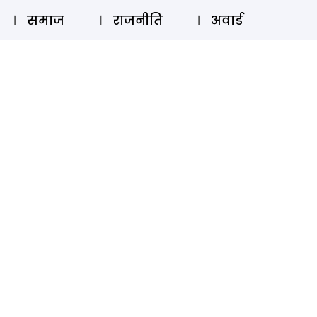
⚲
स्टोरी
लॉग इन
SUBSCRIBE
समाज
राजनीति
अवार्ड