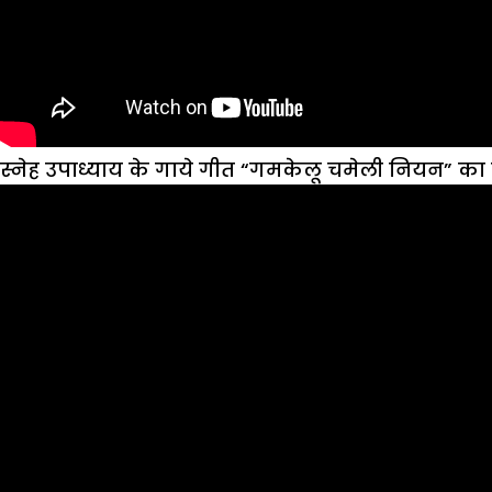
स्नेह उपाध्याय के गाये गीत “गमकेलू चमेली नियन” का