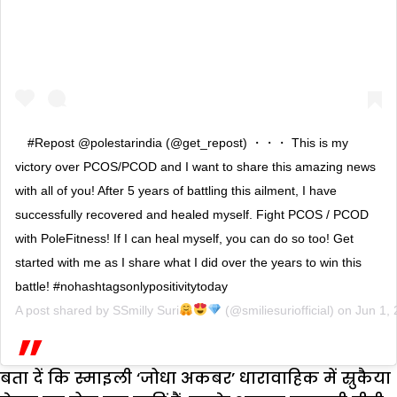
#Repost @polestarindia (@get_repost) ・・・ This is my
victory over PCOS/PCOD and I want to share this amazing news
with all of you! After 5 years of battling this ailment, I have
successfully recovered and healed myself. Fight PCOS / PCOD
with PoleFitness! If I can heal myself, you can do so too! Get
started with me as I share what I did over the years to win this
battle! #nohashtagsonlypositivitytoday
A post shared by
SSmilly Suri
(@smiliesuriofficial) on
Jun 1,
बता दें कि स्माइली ‘जोधा अकबर’ धारावाहिक में स्रुकैया