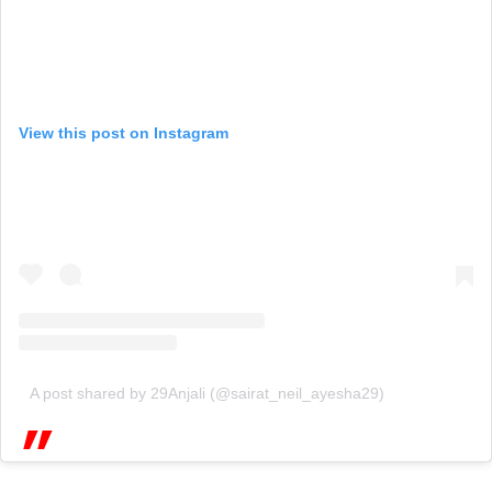
View this post on Instagram
A post shared by 29Anjali (@sairat_neil_ayesha29)