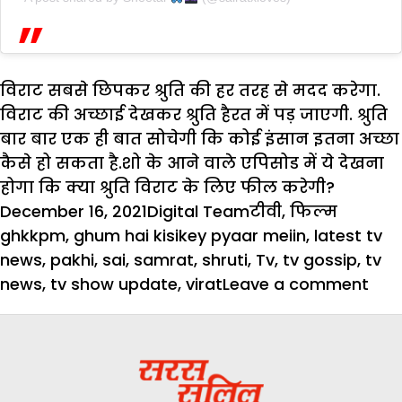
विराट सबसे छिपकर श्रुति की हर तरह से मदद करेगा.
विराट की अच्छाई देखकर श्रुति हैरत में पड़ जाएगी. श्रुति
बार बार एक ही बात सोचेगी कि कोई इंसान इतना अच्छा
कैसे हो सकता है.शो के आने वाले एपिसोड में ये देखना
होगा कि क्या श्रुति विराट के लिए फील करेगी?
Posted
Author
Categories
Tags
December 16, 2021
Digital Team
टीवी
,
फिल्म
on
ghkkpm
,
ghum hai kisikey pyaar meiin
,
latest tv
news
,
pakhi
,
sai
,
samrat
,
shruti
,
Tv
,
tv gossip
,
tv
on
news
,
tv show update
,
virat
Leave a comment
खतर
में
है
श्रुति