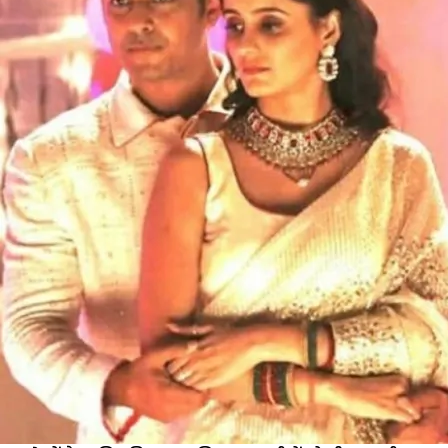
को
छोड़कर
चली
जाएगी
सई?
सामने
आया
ये
Video