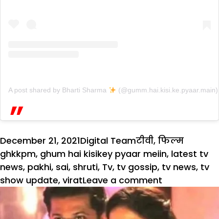
A post shared by Bharti Sharma
(@gumm.hai.kisi.ke.pyaar.main)
Posted
Author
Categories
Tags
December 21, 2021
Digital Team
टीवी
,
फिल्म
on
ghkkpm
,
ghum hai kisikey pyaar meiin
,
latest tv
news
,
pakhi
,
sai
,
shruti
,
Tv
,
tv gossip
,
tv news
,
tv
on
show update
,
virat
Leave a comment
GHKKPM:
विराट