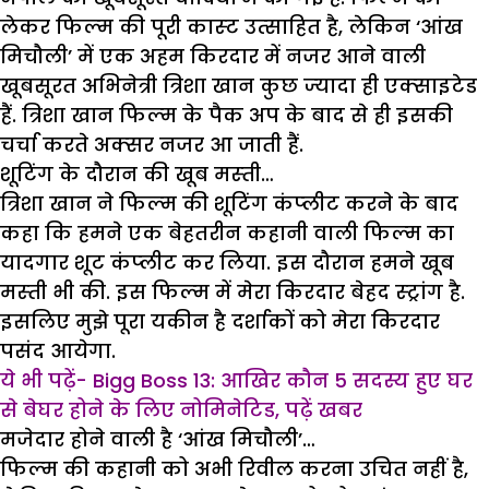
लेकर फिल्‍म की पूरी कास्‍ट उत्‍साहित है, लेकिन ‘आंख
मिचौली’ में एक अहम किरदार में नजर आने वाली
खूबसूरत अभिनेत्री त्रिशा खान कुछ ज्‍यादा ही एक्‍साइटेड
हैं. त्रिशा खान फिल्‍म के पैक अप के बाद से ही इसकी
चर्चा करते अक्‍सर नजर आ जाती हैं.
शूटिंग के दौरान की खूब मस्‍ती…
त्रिशा खान ने फिल्‍म की शूटिंग कंप्‍लीट करने के बाद
कहा कि हमने एक बेहतरीन कहानी वाली फिल्‍म का
यादगार शूट कंप्‍लीट कर लिया. इस दौरान हमने खूब
मस्‍ती भी की. इस फिल्‍म में मेरा किरदार बेहद स्‍ट्रांग है.
इसलिए मुझे पूरा यकीन है दर्शाकों को मेरा किरदार
पसंद आयेगा.
ये भी पढ़ें- Bigg Boss 13: आखिर कौन 5 सदस्य हुए घर
से बेघर होने के लिए नोमिनेटिड, पढ़ें खबर
मजेदार होने वाली है ‘आंख मिचौली’…
फिल्‍म की कहानी को अभी रिवील करना उचित नहीं है,