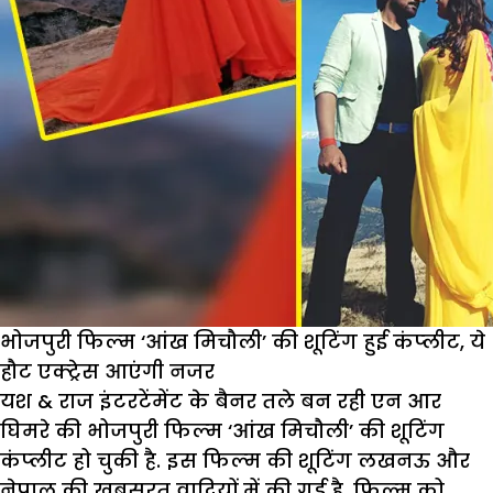
भोजपुरी फिल्‍म ‘आंख मिचौली’ की शूटिंग हुई कंप्‍लीट, ये
हौट एक्ट्रेस आएंगी नजर
यश & राज इंटरटेंमेंट के बैनर तले बन रही एन आर
घिमरे की भोजपुरी फिल्‍म ‘आंख मिचौली’ की शूटिंग
कंप्‍लीट हो चुकी है. इस फिल्‍म की शूटिंग लखनऊ और
नेपाल की खूबसूरत वादियों में की गई है. फिल्‍म को