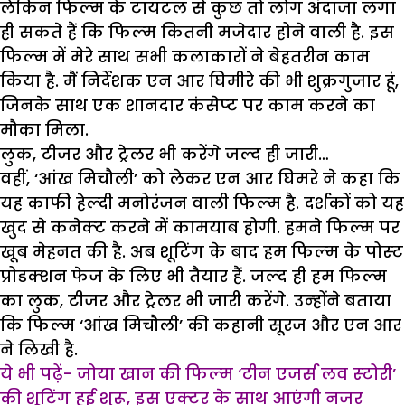
लेकिन फिल्‍म के टायटल से कुछ तो लोग अंदाजा लगा
ही सकते हैं कि फिल्‍म कितनी मजेदार होने वाली है. इस
फिल्‍म में मेरे साथ सभी कलाकारों ने बेहतरीन काम
किया है. मैं निर्देशक एन आर घिमीरे की भी शुक्रगुजार हूं,
जिनके साथ एक शानदार कंसेप्‍ट पर काम करने का
मौका मिला.
लुक, टीजर और ट्रेलर भी करेंगे जल्द ही जारी…
वहीं, ‘आंख मिचौली’ को लेकर एन आर घिमरे ने कहा कि
यह काफी हेल्‍दी मनोरंजन वाली फिल्‍म है. दर्शकों को यह
खुद से कनेक्‍ट करने में कामयाब होगी. हमने फिल्‍म पर
खूब मेहनत की है. अब शूटिंग के बाद हम फिल्‍म के पोस्‍ट
प्रोडक्‍शन फेज के लिए भी तैयार हैं. जल्‍द ही हम फिल्‍म
का लुक, टीजर और ट्रेलर भी जारी करेंगे. उन्‍होंने बताया
कि फिल्‍म ‘आंख मिचौली’ की कहानी सूरज और एन आर
ने लिखी है.
ये भी पढ़ें- जोया खान की फिल्‍म ‘टीन एजर्स लव स्‍टोरी’
की शूटिंग हुई शुरू, इस एक्टर के साथ आएंगी नजर