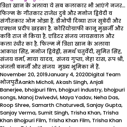
त्रिशा खान के अलावा ये सब कलाकार भी आएंगे नजर…
फिल्‍म के गीतकार राजेश दुबे और मनोज द्विवेदी व
संगीतकार ओम ओझा हैं. डीओपी दिव्‍या राज सुबेदी और
एक्‍शन प्रदीप खड़का है. कोरियोग्राफी कानू मुखर्जी और
कवि राज ने किया है. एडिटर संजय जायसवाल और
कला रंधीर का है. फिल्‍म में त्रिशा खान के अलावा
आकाश सिंह, मनोज द्विवेद्वी, समर्थ चतुर्वेदी, सुमित सिंह,
संजय वर्मा, माया यादव, संजय गुप्‍ता, नेहा दास, रूप श्री,
अंजली बनर्जी और संजय मुख्‍य भूमिका में हैं.
Posted
Author
Ca
November 20, 2019
January 4, 2020
Digital Team
on
Tags
भोजपुरी
Aankh Micholi
,
Akash Singh
,
Anjali
Banerjee
,
bhojpuri film
,
bhojpuri industry
,
bhojpuri
songs
,
Manoj Dwivedvi
,
Maya Yadav
,
Neha Das
,
Roop Shree
,
Samarth Chaturvedi
,
Sanjay Gupta
,
Sanjay Verma
,
Sumit Singh
,
Trisha Khan
,
Trisha
Khan Bhojpuri Film
,
Trisha Khan Film
,
Trisha Khan