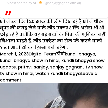
A post shared by 𝐒𝐆
(@sanjaygagnaniofficial)
शो में इन दिनों 20 साल की लीप दिख रहे है शो में धीरज
धूपर की जगह लेने वाले लीड एक्टर शक्ति अरोड़ा भी शो
छोड़ रहे हैं क्योंकि वह बड़े बच्चों के पिता की भूमिका नहीं
निभाना चाहते हैं. लीड एक्ट्रेस का रोल प्ले करने वाली
श्रद्धा आर्या शो का हिस्सा बनी रहेंगी.
Posted
Author
Categories
Tags
March 1, 2023
Digital Team
टीवी
kundli bhagya
,
on
kundli bhagya show in hindi
,
kundli bhagya show
update
,
prithvi
,
sanjay
,
sanjay gagnani
,
tv show
,
tv show in hindi
,
watch kundli bhagya
Leave a
on
comment
कुंडली
भाग्य
के
पृथ्वी