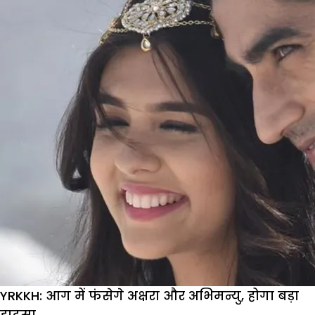
ने
छोड़ा
शो,
करण-
प्रीता
की
जिंदगी
में
नहीं
घोलेंगे
जहर
YRKKH: आग में फंसेगे अक्षरा और अभिमन्यु, होगा बड़ा
हादसा