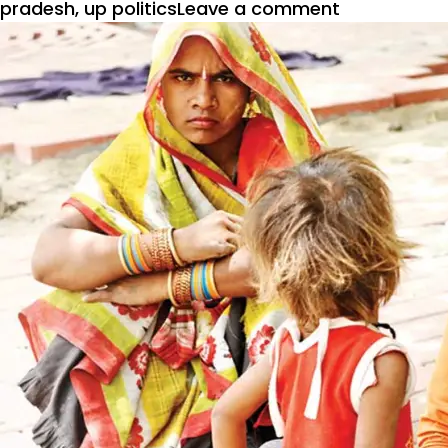
on
pradesh
,
up politics
Leave a comment
पिछड़ों
और
दलितों
से
घबराई
भाजपा
की
ठंडी
गरमी