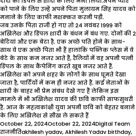
दादी को डिंपल से शादी के लिए मना लिया.अपने प्यार
को पाने के लिए उन्हें अपने पिता मुलायम सिंह यादव को
मनाने के लिए काफी मशक्कत करनी पड़ी.
जब उनके पिता राजी हो गए तो 24 नवंबर 1999 को
अखिलेश और डिंपल शादी के बंधन में बंध गए. दोनों की 2
बेटियां और एक बेटा है. एक अच्छे पति होने के साथ-
साथ वे एक अच्छे पिता भी हैं हालांकि पब्लिक प्लेस में वे
बेटे के साथ कम नजर आते हैं, रैलियों में वह अपनी पत्‍नी
डिंपल के साथ कैंपेनिंग करते खूब नजर आते हैं.
अखि‍लेश को अपने शहर के लोगों के साथ घूमते देखा
जाता है, पार्टियों में कम ही नजर आते हैं. कई नेताओं के
शादी के बाहर भी प्रेम संबंध देखे गए हैं लेकिन इस
मामले में भी अ‍खिलेश यादव की छवि काफी साफसुथरी
है. आज के महत्‍वकांक्षी युवा अपनी छवि को बेहतर बनाने
के लिए अखिलेश से सीख ले सकते हैं
Posted
Author
Ca
October 22, 2024
October 22, 2024
Digital Team
on
Tags
राजनीति
akhilesh yadav
,
Akhilesh Yadav birthday
,