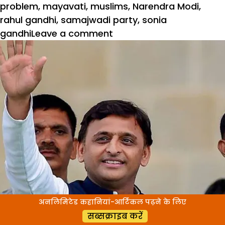
problem
,
mayavati
,
muslims
,
Narendra Modi
,
rahul gandhi
,
samajwadi party
,
sonia
on
gandhi
Leave a comment
गहरी
पैठ
अनलिमिटेड कहानियां-आर्टिकल पढ़ने के लिए
सब्सक्राइब करें