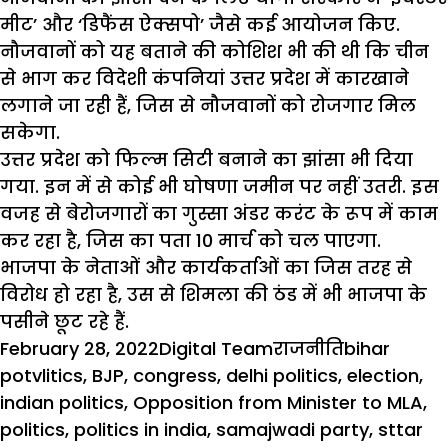
मीट’ और ‘डिफैंस ऐक्सपो’ जैसे कई आयोजन किए.
नौजवानों को यह बताने की कोशिश भी की थी कि चीन
से भाग कर विदेशी कंपनियां उत्तर प्रदेश में कारखाने
लगाने जा रही हैं, जिस से नौजवानों को रोजगार मिल
सकेगा.
उत्तर प्रदेश को फिल्म सिटी बनाने का झांसा भी दिया
गया. इन में से कोई भी घोषणा जमीन पर नहीं उतरी. इस
वजह से बेरोजगारों का गुस्सा अंडर करंट के रूप में काम
कर रहा है, जिस का पता 10 मार्च को चल पाएगा.
भाजपा के नेताओं और कार्यकर्ताओं का जिस तरह से
विरोध हो रहा है, उस से शिमला की ठंड में भी भाजपा के
पसीने छूट रहे हैं.
Posted
Author
Categories
Tags
February 28, 2022
Digital Team
राजनीति
bihar
on
potvlitics
,
BJP
,
congress
,
delhi politics
,
election
,
indian politics
,
Opposition from Minister to MLA
,
politics
,
politics in india
,
samajwadi party
,
sttar