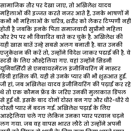
सामाजिक तौर पर देखा जाए, तो अखिलेश यादव
महिलाओं की इज्जत करते नजर आते हैं, उनके भाषणों में
कभी भी महिलाओं के चरित्र, शरीर को लेक‍र टिप्‍पणी नहीं
होती है जब‍क‍ि इनके पिता समाजवादी सुप्रीमो महिला
और रेप पर भी विवादित बाते कर चुके है. अखिलेश की
यही खास बातें उन्हे सबसे अलग बनाती है. बात उनकी
एजुकेशन की करें तो, उन्होंने विदेश जाकर पढाई की है. वे
स्‍टडी के ल‍िए औस्ट्रेलिया गए. वहां उन्होंने सिडनी
यूनिवर्सिटी से एनवायरमेंटल इंजीनियरिंग में मास्टर
डिग्री हासिल की. यही से उनके प्यार की भी शुरुआत हुई.
जी हां, जब अखिलेश यादव इंजीनियरिंग की पढ़ाई कर रहे
थे तो एक कौमन फ्रेंड के जरिए उनकी मुलाकात डिंपल
से हुई थी. इसके बाद दोनों दोस्त बन गए और धीरे-धीरे ये
दोस्ती प्यार में बदल गई. अखिलेश पढ़ाई के लिए
आस्ट्रेलिया चले गए लेकिन उनका प्यार परवान चढ़ने
लग गया. जब वह वापस भारत लौटे तो उन्होंने अपनी