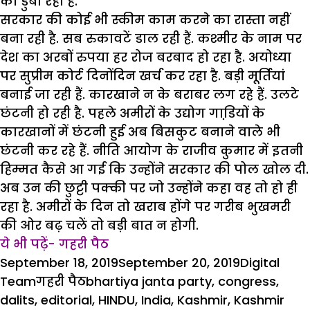
को डुबा रहा है.
सरकार की कोई भी स्कीम काम करने का रास्ता नहीं
बना रही है. सब रुकावटें डाल रही हैं. कश्मीर के नाम पर
देश का अरबों रुपया हर रोज बरबाद हो रहा है. अयोध्या
पर सुप्रीम कोर्ट दिनोंदिन खर्च कर रहा है. बड़ी मूर्तियां
बनाई जा रही हैं. कारखाने न के बराबर लग रहे हैं. उलटे
छंटनी हो रही है. पहले अमीरों के उद्योग गाडि़यों के
कारखानों में छंटनी हुई अब बिसकुट बनाने वाले भी
छंटनी कर रहे हैं. नीति आयोग के राजीव कुमार में इतनी
हिम्मत कैसे आ गई कि उन्होंने सरकार की पोल खोल दी.
अब उन की छुट्टी पक्की पर जो उन्होंने कहा वह तो हो ही
रहा है. अमीरों के दिन तो खराब होंगे पर गरीब भुखमरी
की ओर बढ़ चलें तो बड़ी बात न होगी.
ये भी पढ़ें- गहरी पैठ
Posted
Author
September 18, 2019
September 20, 2019
Digital
on
Categories
Tags
Team
गहरी पैठ
bhartiya janta party
,
congress
,
dalits
,
editorial
,
HINDU
,
India
,
Kashmir
,
Kashmir