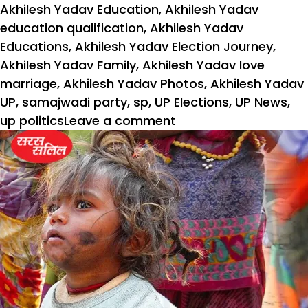
Akhilesh Yadav Education
,
Akhilesh Yadav
education qualification
,
Akhilesh Yadav
Educations
,
Akhilesh Yadav Election Journey
,
Akhilesh Yadav Family
,
Akhilesh Yadav love
marriage
,
Akhilesh Yadav Photos
,
Akhilesh Yadav
UP
,
samajwadi party
,
sp
,
UP Elections
,
UP News
,
on
up politics
Leave a comment
अखिलेश
भइया
की
इमेज
दूसरे
नेताओं
से
क्‍यों
है
बढ़िया