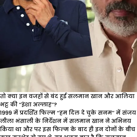
बौस’
में
आने
से
इंका
जाने
क्यों
तो क्या इन वजहों से बंद हुई सलमान खान और आलिया
भट्ट की ‘‘इंशा अल्लाह’’?
1999 में प्रदर्शित फिल्म ‘‘हम दिल दे चुके सनम’’ में संजय
लीला भंसाली के निर्देशन में सलमान खान ने अभिनय
किया था और पर इस फिल्म के बाद ही इन दोनों के बीच