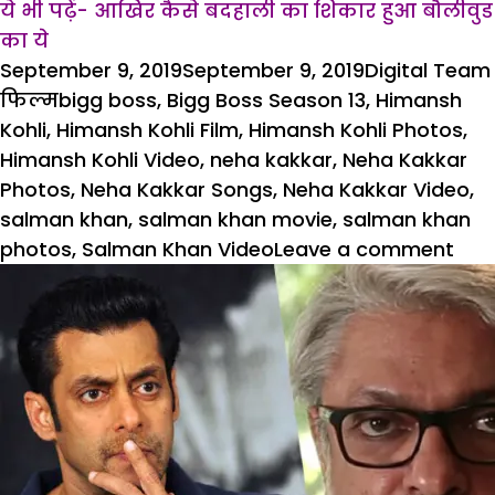
ये भी पढ़ें-
आखिर कैसे बदहाली का शिकार हुआ बौलीवुड
का ये
Posted
Author
September 9, 2019
September 9, 2019
Digital Team
on
Tags
फिल्म
bigg boss
,
Bigg Boss Season 13
,
Himansh
Kohli
,
Himansh Kohli Film
,
Himansh Kohli Photos
,
Himansh Kohli Video
,
neha kakkar
,
Neha Kakkar
Photos
,
Neha Kakkar Songs
,
Neha Kakkar Video
,
salman khan
,
salman khan movie
,
salman khan
on
photos
,
Salman Khan Video
Leave a comment
नेहा
कक्
के
एक्
बौयफ्
ने
किय
‘बिग