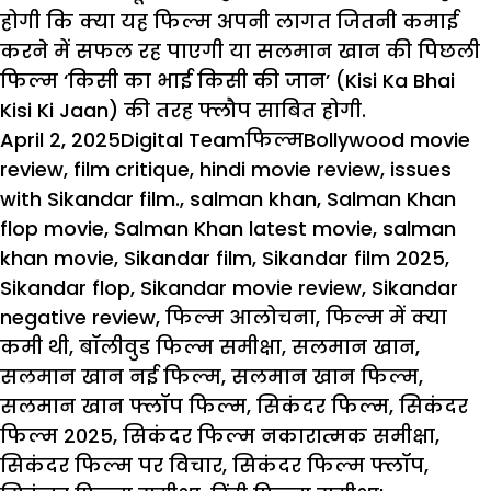
होगी कि क्या यह फिल्म अपनी लागत जितनी कमाई
करने में सफल रह पाएगी या
सलमान खान
की पिछली
फिल्म ‘किसी का भाई किसी की जान’ (Kisi Ka Bhai
Kisi Ki Jaan) की तरह फ्लौप साबित होगी.
Posted
Author
Categories
Tags
April 2, 2025
Digital Team
फिल्म
Bollywood movie
on
review
,
film critique
,
hindi movie review
,
issues
with Sikandar film.
,
salman khan
,
Salman Khan
flop movie
,
Salman Khan latest movie
,
salman
khan movie
,
Sikandar film
,
Sikandar film 2025
,
Sikandar flop
,
Sikandar movie review
,
Sikandar
negative review
,
फिल्म आलोचना
,
फिल्म में क्या
कमी थी
,
बॉलीवुड फिल्म समीक्षा
,
सलमान खान
,
सलमान खान नई फिल्म
,
सलमान खान फिल्म
,
सलमान खान फ्लॉप फिल्म
,
सिकंदर फिल्म
,
सिकंदर
फिल्म 2025
,
सिकंदर फिल्म नकारात्मक समीक्षा
,
सिकंदर फिल्म पर विचार
,
सिकंदर फिल्म फ्लॉप
,