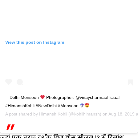
View this post on Instagram
Delhi Monsoon
Photographer: @vinaysharmaofficiaal
#HimanshKohli #NewDelhi #Monsoon
A post shared by
Himansh Kohli
(@kohlihimansh) on
Aug 18, 2019 
जहां एक तरफ दर्शक बिग बौस सीजन 13 में हिमांश