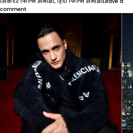
सिकंदर फिल्म समीक्षा
,
हिंदी फिल्म समीक्षा
Leave a
on
comment
Sikandar
Review:
फेल
हुई
सलमान
खान
की
फिल्म
‘सिकंदर’