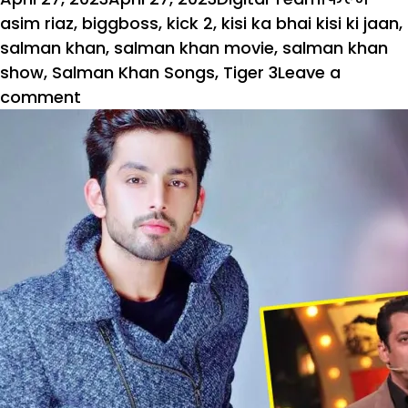
on
asim riaz
,
biggboss
,
kick 2
,
kisi ka bhai kisi ki jaan
,
salman khan
,
salman khan movie
,
salman khan
show
,
Salman Khan Songs
,
Tiger 3
Leave a
on
comment
क्या
Kick
2
में
नजर
आएंगे
बिग
बॉस
फेम
आसिम
रियाज!
मेकर्स