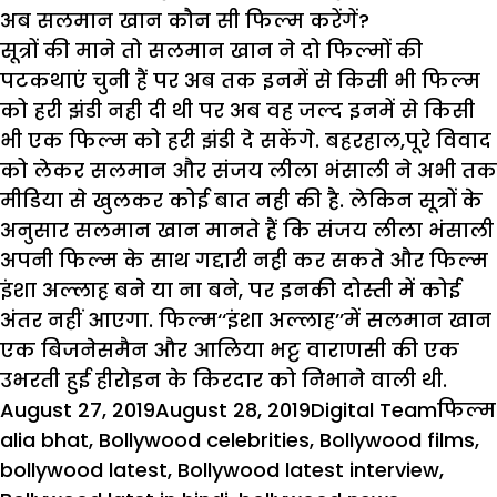
अब सलमान खान कौन सी फिल्म करेंगें?
सूत्रों की माने तो सलमान खान ने दो फिल्मों की
पटकथाएं चुनी हैं पर अब तक इनमें से किसी भी फिल्म
को हरी झंडी नही दी थी पर अब वह जल्द इनमें से किसी
भी एक फिल्म को हरी झंडी दे सकेंगे. बहरहाल,पूरे विवाद
को लेकर सलमान और संजय लीला भंसाली ने अभी तक
मीडिया से खुलकर कोई बात नही की है. लेकिन सूत्रों के
अनुसार सलमान खान मानते हैं कि संजय लीला भंसाली
अपनी फिल्म के साथ गद्दारी नही कर सकते और फिल्म
इंशा अल्लाह बने या ना बने, पर इनकी दोस्ती में कोई
अंतर नहीं आएगा. फिल्म‘‘इंशा अल्लाह’’में सलमान खान
एक बिजनेसमैन और आलिया भट्ट वाराणसी की एक
उभरती हुई हीरोइन के किरदार को निभाने वाली थी.
Posted
Author
Categ
August 27, 2019
August 28, 2019
Digital Team
फिल्म
on
alia bhat
,
Bollywood celebrities
,
Bollywood films
,
bollywood latest
,
Bollywood latest interview
,