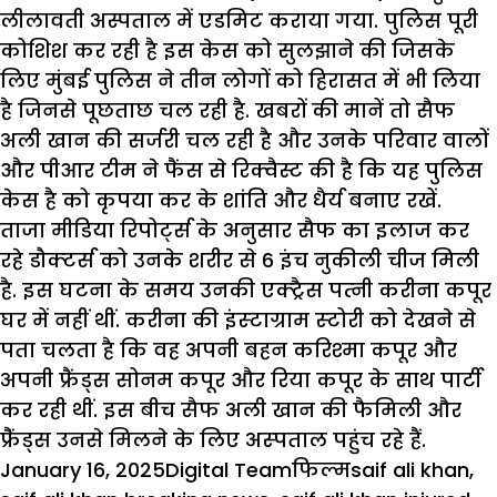
लीलावती अस्पताल में एडमिट कराया गया. पुलिस पूरी
कोशिश कर रही है इस केस को सुलझाने की जिसके
लिए मुंबई पुलिस ने तीन लोगों को हिरासत में भी लिया
है जिनसे पूछताछ चल रही है. खबरों की मानें तो सैफ
अली खान की सर्जरी चल रही है और उनके परिवार वालों
और पीआर टीम ने फैंस से रिक्वैस्ट की है कि यह पुलिस
केस है को कृपया कर के शांति और धैर्य बनाए रखें.
ताजा मीडिया रिपोर्ट्स के अनुसार सैफ का इलाज कर
रहे डौक्‍टर्स को उनके शरीर से 6 इंच नुकीली चीज मिली
है. इस घटना के समय उनकी एक्‍ट्रैस पत्‍नी
करीना कपूर
घर में नहीं थीं. करीना की इंस्‍टाग्राम स्‍टोरी को देखने से
पता चलता है कि वह अपनी बहन करिश्‍मा कपूर और
अपनी फ्रैंड्स सोनम कपूर और रिया कपूर के साथ पार्टी
कर रही थीं. इस बीच
सैफ अली खान
की फैमिली और
फ्रैंंड्स उनसे मिलने के लिए अस्‍पताल पहुंच रहे हैं.
Posted
Author
Categories
Tags
January 16, 2025
Digital Team
फिल्म
saif ali khan
,