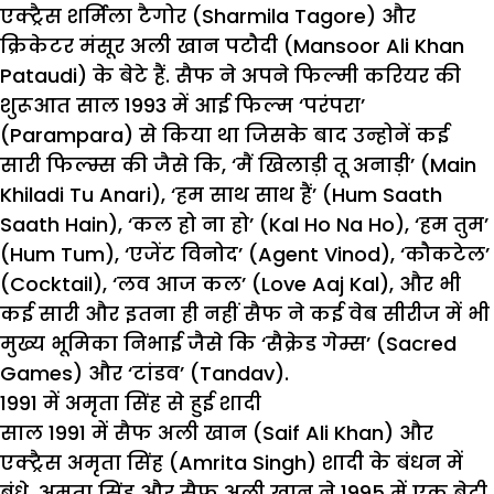
एक्ट्रैस शर्मिला टैगोर (Sharmila Tagore) और
क्रिकेटर मंसूर अली खान पटौदी (Mansoor Ali Khan
Pataudi) के बेटे हैं. सैफ ने अपने फिल्मी करियर की
शुरूआत साल 1993 में आई फिल्म ‘परंपरा’
(Parampara) से किया था जिसके बाद उन्होनें कई
सारी फिल्म्स की जैसे कि, ‘मैं खिलाड़ी तू अनाड़ी’ (Main
Khiladi Tu Anari), ‘हम साथ साथ हैं’ (Hum Saath
Saath Hain), ‘कल हो ना हो’ (Kal Ho Na Ho), ‘हम तुम’
(Hum Tum), ‘एजेंट विनोद’ (Agent Vinod), ‘कौकटेल’
(Cocktail), ‘लव आज कल’ (Love Aaj Kal), और भी
कई सारी और इतना ही नहीं सैफ ने कई वेब सीरीज में भी
मुख्य भूमिका निभाई जैसे कि ‘सैक्रेड गेम्स’ (Sacred
Games) और ‘टांडव’ (Tandav).
1991 में अमृता सिंह से हुई शादी
साल 1991 में सैफ अली खान (Saif Ali Khan) और
एक्ट्रैस अमृता सिंह (Amrita Singh) शादी के बंधन में
बंधे. अमृता सिंह और सैफ अली खान ने 1995 में एक बेटी