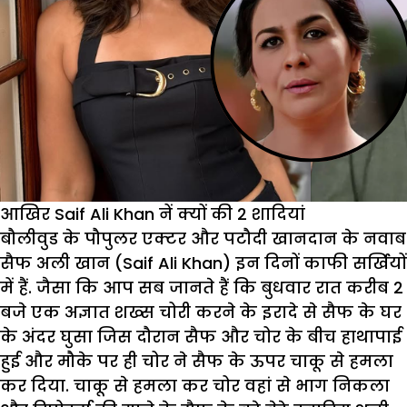
आखिर Saif Ali Khan नें क्यों की 2 शादियां
बौलीवुड के पौपुलर एक्टर और पटौदी खानदान के नवाब
सैफ अली खान (Saif Ali Khan) इन दिनों काफी सर्खियों
में हैं. जैसा कि आप सब जानते हैं कि बुधवार रात करीब 2
बजे एक अज्ञात शख्स चोरी करने के इरादे से सैफ के घर
के अंदर घुसा जिस दौरान सैफ और चोर के बीच हाथापाई
हुई और मौके पर ही चोर ने सैफ के ऊपर चाकू से हमला
कर दिया. चाकू से हमला कर चोर वहां से भाग निकला