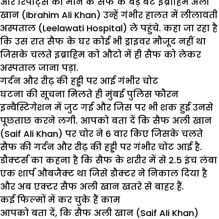
और रिपोर्ट्स की माने के सैफ के बड़े बेटे इब्राहिम अली
खान (Ibrahim Ali Khan) उन्हें गंभीर हालत में लीलावती
अस्पताल (Leelawati Hospital) ले पहुंचे. कहा जा रहा है
कि उस रात सैफ के घर कोई भी ड्राइवर मौजूद नहीं था
जिसके चलते इब्राहिम को औटो में ही सैफ को लेकर
अस्पताल जाना पड़ा.
गर्दन और रीढ़ की हड्डी पर आई गंभीर चोट
घटना की सूचना मिलते ही मुंबई पुलिस फौरन
इन्वैस्टिगेशन में जुट गई और जिस पर भी शक हुई उनसे
पूछताछ करने लगी. आपको बता दें कि सैफ अली खान
(Saif Ali Khan) पर चोर ने 6 वार किए जिसके चलते
सैफ की गर्दन और रीढ़ की हड्डी पर गंभीर चोट आई है.
डौक्टर्स का कहना है कि सैफ के शरीर में से 2.5 इंच लंबा
एक शार्प औबजैक्ट था जिसे डौक्टर ने निकाल दिया है
और अब एक्टर सैफ अली खान खतरे से बाहर हैं.
कई फिल्मों में कर चुके हैं काम
आपको बता दें, कि सैफ अली खान (Saif Ali Khan)