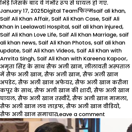
भिड़े जिसके बाद वे गंभीर रूप से घायल हो गए.
Posted
Author
Categories
Tags
January 17, 2025
Digital Team
फिल्म
saif ali khan
,
on
Saif Ali Khan Affair
,
Saif Ali Khan Case
,
Saif Ali
Khan in Leelawati Hospital
,
saif ali khan injured
,
Saif Ali Khan Love Life
,
Saif Ali Khan Marriage
,
saif
ali khan news
,
Saif Ali Khan Photos
,
saif ali khan
update
,
Saif Ali Khan Videos
,
Saif Ali Khan with
Amrita Singh
,
Saif Ali Khan with Kareena Kapoor
,
अमृता सिंह के साथ सैफ अली खान
,
लीलावती अस्पताल
में सैफ अली खान
,
सैफ अली खान
,
सैफ अली खान
अपडेट
,
सैफ अली खान अफेयर
,
सैफ अली खान करीना
कपूर के साथ
,
सैफ अली खान की शादी
,
सैफ अली खान
घायल
,
सैफ अली खान तस्वीरें
,
सैफ अली खान मामला
,
सैफ अली खान लव लाइफ
,
सैफ अली खान वीडियो
,
on
सैफ अली खान समाचार
Leave a comment
आखिर
Saif