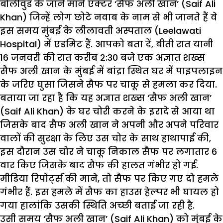
बौलीवुड के जाने माने एक्टर ‘सैफ अली खान’ (Saif Ali
Khan) जिन्हें लोग छोटे नवाब के नाम से भी जानते हैं वे
इस समय मुंबई के लीलावती अस्पताल (Leelawati
Hospital) में एडमिट हैं. आपको बता दें, बीती रात यानी
16 जनवरी की रात करीब 2:30 बजे एक अज्ञात शख्स
सैफ अली खान के मुंबई में बांद्रा स्थित घर में पाइपलाइन
के जरिए घुसा जिसने सैफ पर चाकू से हमला कर दिया.
बताया जा रहा है कि यह अज्ञात शख्स ‘सैफ अली खान’
(Saif Ali Khan) के घर चोरी करने के इरादे से आया था
जिसके बाद सैफ अली खान ने अपनी और अपने परिवार
वालों की सुरक्षा के लिए उस चोर के साथ हाथापाई की,
इस दौरान उस चोर ने चाकू निकाल सैफ पर लगातार 6
वार किए जिसके बाद सैफ की हालत गंभीर हो गई.
मीडिया रिपोर्ट्स की माने, तो सैफ पर किए गए दो हमले
गंभीर हैं. इस हमले में सैफ का हाउस हेल्‍पर भी घायल हो
गया हालांकि उसकी स्थिति अच्‍छी बताई जा रही है.
उसी समय ‘सैफ अली खान’ (Saif Ali Khan) को मुंबई के