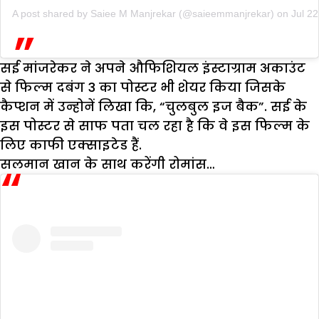
A post shared by
Saiee M Manjrekar
(@saieemmanjrekar) on
Jul 2
सई मांजरेकर ने अपने औफिशियल इंस्टाग्राम अकाउंट
से फिल्म दबंग 3 का पोस्टर भी शेयर किया जिसके
कैप्शन में उन्होनें लिखा कि, “चुलबुल इज बैक”. सई के
इस पोस्टर से साफ पता चल रहा है कि वे इस फिल्म के
लिए काफी एक्साइटेड हैं.
सलमान खान के साथ करेंगी रोमांस…