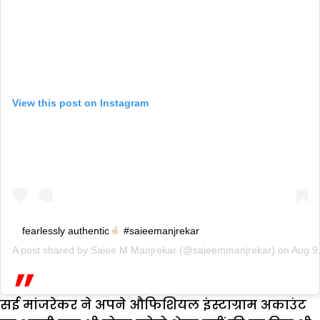
View this post on Instagram
fearlessly authentic
#saieemanjrekar
A post shared by
Saiee M Manjrekar
(@saieemmanjrekar) on
Aug 9
सई मांजरेकर ने अपने औफिशियल इंस्टाग्राम अकाउंट