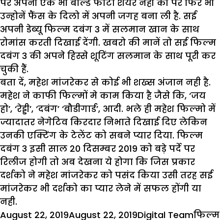
पर अपनी एक भी बोल्ड फोटो शेयर नहीं की पर फिर भी
उन्होनें फैंस के दिलो में अपनी जगह बना ली है. सई
अपनी डेब्यू फिल्म दबंग 3 में सलमान खान के साथ
रोमांस करती दिखाई देंगी. खबरो की मानें तो सई फिल्म
दबंग 3 की अपने हिस्से शूटिंग सलमान के साथ पूरी कर
चुकी हैं.
बता दें, महेश मांजरेकर से कोई भी शख्स अंजान नही है.
महेश ने काफी फिल्मों मे काम किया है जैसे कि, ‘जय
हो’, ‘रेड्डी’, ‘दबंग’ ‘बौडीगार्ड’, आदी. भले ही महेश फिल्मो में
ज्यादातर नेगेटिव किरदार निभाते दिखाई दिए लेकिन
उनकी एक्टिंग के टेलेंट को सबने प्यार दिया. फिल्म
दबंग 3 इसी साल 20 दिसम्बर 2019 को बड़े पर्दे पर
रिलीज होगी तो अब देखना ये होगा कि जिस प्रकार
दर्शको ने महेश मांजरेकर को पसंद किया उसी तरह सई
मांजरेकर भी दर्शको का प्यार लेने में सफल होंगी या
नही.
Posted
Author
Categ
August 22, 2019
August 22, 2019
Digital Team
फिल्म