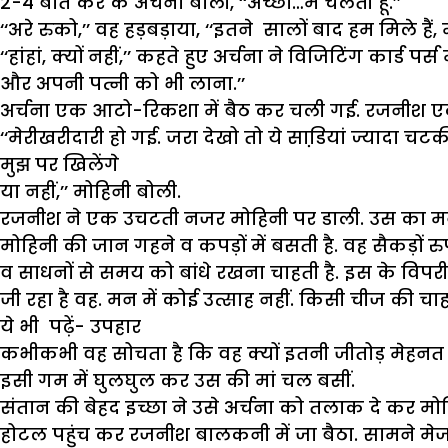
2-4 बातें कर के अर्चना बोली, ‘‘अच्छा…मैं चलती हूं.’’
‘‘अरे रुको,’’ वह हड़बड़ाया, ‘‘इतने सालों बाद हम मिले हैं, 
‘‘हांहां, क्यों नहीं,’’ कहते हुए अर्चना ने विजिटिंग कार
और अपनी पत्नी को भी लाना.’’
अर्चना एक आटो-रिकशा में बैठ कर चली गई. रजनीश एक दु
‘‘मेरीखरीदारी हो गई. जरा देखो तो ये साडि़यां ज्यादा चटकील
मुझ पर खिलेंगे
या नहीं,’’ मोहिनी बोली.
रजनीश ने एक उचटती नजर मोहिनी पर डाली. उस का मन ह
मोहिनी की जान गहने व कपड़ों में बसती है. वह सैकड़ों रु
व साधनों से समय को बांधे रखना चाहती है. इस के विपरी
जी रहा है वह. मन में कोई उत्साह नहीं. किसी चीज की चा
ये भी पढ़ें-
उपहार
कभीकभी वह सोचता है कि वह क्यों इतनी जीतोड़ मेहन
इसी गम में घुलघुल कर उस की मां चल बसीं.
संतान की बेहद इच्छा ने उसे अर्चना को तलाक दे कर मोहिन
होटल पहुंच कर रजनीश बालकनी में जा बैठा. सामने मेज