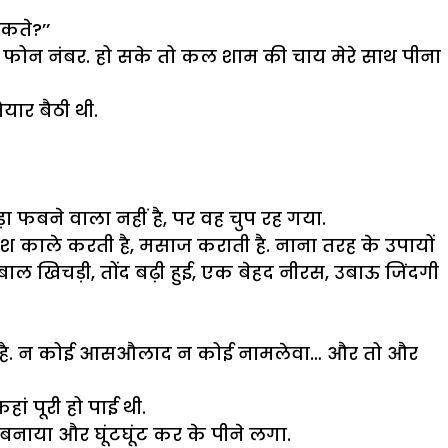
सकते?’’
ा पता व फोन नंबर. हो सके तो कल शाम की चाय मेरे साथ पीना
ार बैठी थी.
बने वाला नहीं है, पर वह चुप रह गया.
. केश काले करती है, मसाज कराती है. नाना तरह के उपायों
ाल खिचड़ी, तोंद बढ़ी हुई, एक बेहद नीरस, उबाऊ जिंदगी
 कौन है. न कोई आसऔलाद न कोई नामलेवा… और तो और
ां पूरी हो पाई थी.
नाया और घूंटघूंट कर के पीने लगा.