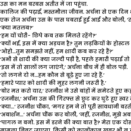
उस का मन बरबस अतीत में जा पहुंचा.
कालिज की पढ़ाई, मस्तमौला जीवन. अर्चना से एक दिन भेंट 
एक रोज अर्चना उस के पास घबराई हुई आई और बोली, 
‘क्या मतलब?’
‘हम यों चोरी- छिपे कब तक मिलते रहेंगे?’
‘क्यों भई, इस में क्या अड़चन है? तुम लड़कियों के होस्टल म
‘ओहो…तुम समझते नहीं, हम शादी कब कर रहे हैं?’
‘अभी से शादी की क्या जल्दी पड़ी है, पहले हमारी पढ़ाई त
‘इस में तो सालों लग जाएंगे,’ अर्चना बीच में ही बोल पड़ी.
‘तो लगने दो न…हम कौन से बूढ़े हुए जा रहे हैं.’
‘हमारे प्यार को शादी की मुहर लगनी जरूरी है.’
‘बोर मत करो यार,’ रजनीश ने उसे बांहों में समेटते हुए कहा
‘रजनीश,’ अर्चना उस की गिरफ्त से छूट कर घुटे हुए स्वर में बोली
‘क्या…’ रजनीश चौंका, ‘मगर हम ने तो पूरी सावधानी बरती
‘अबार्शन…’ अर्चना चौंक कर बोली, ‘नहीं, रजनीश, मुझे अबा
‘पागल न बनो. इस में डरने की क्या बात है? मेरा एक 
मामला निबट जाएगा. किसी को कानोंकान खबर भी न ह