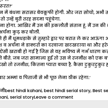
रूरत?’
 में बंधना सरासर बेवकूफी होगी. और जरा सोचो, अभी तक मे
न्हें बुरी तरह सदमा पहुंचेगा.
ाजी करना होगा. आखिर मैं उन की इकलौती संतान हूं. मैं उन क
र्चना कुढ़ कर बोली.
 होते ही मैं धूमधड़ाके से तुम्हारे द्वार पर बरात ले कर आऊ
श व अर्चना ने डाक्टरों का दरवाजा खटखटाया था और हरे
ी खराबी हो गई है जिस से वह भविष्य में गर्भ धारण करने
े बीते. जब जरा सामान्य हुई तो उस ने रजनीश को एक बच
‘देखो तो रजनीश, कितना प्यारा बच्चा है. कैसा टुकुरटुकुर ह
र अम्मां व पिताजी से भी पूछ लेना ठीक रहेगा.’
egories
Tags
नी
best hindi kahani
,
best hindi serial story
,
Best se
on
hani
,
serial story
Leave a comment
सहारा