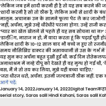
‘लेकिन जब हमें शादी करनी ही है तो यह सब करने की ज
‘शादी करनी है सो तो ठीक है, लेकिन अभी से शादी के बंधन
मालूम. अचानक उन के सामने फूला पेट ले कर जाओगी तो उ
‘नहीं, अर्चना, मुझे उन्हें धीरेधीरे पटाना होगा. उन्हें र
‘प्यार का खेल खेलने से पहले ही यह सब सोचना था न?’ अ
‘डार्ल्ंिग, नाराज न हो, मैं वादा करता हूं कि पढ़़ाई पूरी
लेकिन शादी के 10-12 साल बाद भी बच्चे न हुए तो रजनी
समय नौसिखिए डाक्टर की असावधानी से उस के गर्भ में ऐस
यह सुन कर अर्चना बहुत दुखी हुई थी. कई दिन रोतेकलपत
अनाथाश्रम में नन्हे दीपू को देखते ही वह मुग्ध हो गई थी, 
बस, मैं ने तो तय कर लिया, मुझे यही बच्चा चाहिए.’
‘जरा धीरज धरो, अर्चना. इतनी जल्दबाजी ठीक नहीं. एक बा
आगे पढ़ें:
Posted
Author
Cat
January 14, 2022
January 14, 2022
Digital Team
कहा
on
serial story
,
Saras salil Hindi Kahani
,
Saras salil Ka