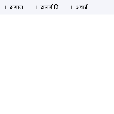
⚲
स्टोरी
लॉग इन
SUBSCRIBE
समाज
राजनीति
अवार्ड