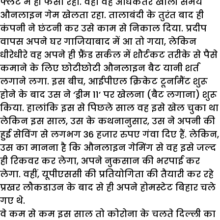
फ्लैट में ही फंसा रहा. वहां वह अधिकतर खाली समय
औनलाइन गेम खेलता रहा. तालाबंदी के तुरंत बाद ही
कंपनी ने छंटनी कर उसे काम से निकाल दिया. प्रदीप
वापस अपने घर गाजियाबाद में आ तो गया, लेकिन
धीरेधीरे वह अपने ही फ्रैंड सर्कल में शौर्टकट तरीके से पैसे
कमाने के लिए छोटीछोटी औनलाइन बैट यानी शर्त
लगाने लगा. इस बीच, आईपीएल क्रिकेट टूर्नामैंट शुरू
होने के बाद उस ने ‘ड्रीम 11’ पर खेलना (बैट लगाना) शुरू
किया. हालांकि इस से पिछले साल वह इसे खेल चुका था
लेकिन इस साल, उस के कथनानुसार, उस ने अपनी की
हुई सेविंग से लगभग 36 हजार रुपए गंवा दिए हैं. लेकिन,
उस का मानना है कि औनलाइन गेमिंग से वह इसे जल्द
ही रिकवर कर लेगा, अपने नुकसान की भरपाई कर
लेगा. वहीं, यूपीएससी की प्रतियोगिता की तैयारी कर रहे
प्रखर लौकडाउन के बाद से ही अपने होमस्टेट बिहार चले
गए थे.
वे कम से कम इस साल तो कोरोना के चलते दिल्ली का