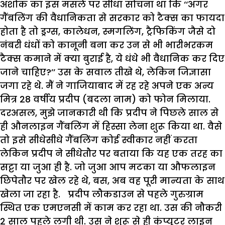
अशोक का इस मसले पर सीधा सोचना था कि ‘‘अगर
गैंबलिंग की वैधानिकता से सरकार को टैक्स का फायदा
होता है तो ड्रग्स, कालेधन, स्मगलिंग, ट्रैफिकिंग जैसे दो
नंबरी धंधों को कानूनी बना कर उन से भी भारीभरकम
टैक्स कमाने में क्या बुराई है, ये धंधे भी वैधानिक कर दिए
जाने चाहिए?’’ उस के सवाल तीखे थे, लेकिन जिज्ञासा
जगा रहे थे. मैं ने गाजियाबाद में रह रहे अपने एक अन्य
मित्र 28 वर्षीय प्रदीप (बदला नाम) को फोन मिलाया.
दरअसल, मुझे जानकारी थी कि प्रदीप ने पिछले साल से
ही औनलाइन गैंबलिंग में हिस्सा लेना शुरू किया था. वैसे
तो इसे सीधेसीधे गैंबलिंग कोई स्वीकार नहीं करता
लेकिन प्रदीप ने सीधेतौर पर बताया कि यह एक तरह का
सट्टा या जुआ ही है. जो जुआ आप मटका या औफलाइन
छिपेतौर पर खेल रहे थे, बस, अब वह पूरी मान्यता के साथ
खेला जा रहा है. प्रदीप लौकडाउन से पहले गुरुग्राम
स्थित एक एमएनसी में काम कर रहा था. उस की नौकरी
2 साल पहले लगी थी. उस ने शुरू से ही कंप्यूटर लाइन