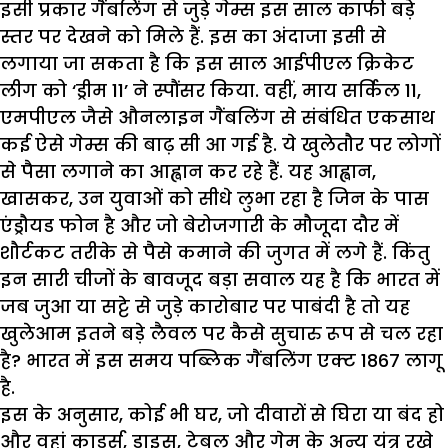
इसी प्रकार गैंबलिंग से जुड़े गेम्स इस साल काफी बड़े
स्तर पर देखने को मिले हैं. इस का अंदाजा इसी से
लगाया जा सकता है कि इस साल आईपीएल क्रिकेट
लीग को ‘ड्रीम 11’ ने स्पौंसर किया. वहीं, माय सर्किल 11,
एमपीएल जैसे औनलाइन गैंबलिंग से संबंधित एकसाथ
कई ऐसे गेम्स की बाढ़ सी आ गई है. ये खुलेतौर पर लोगों
से पैसा लगाने का आह्वान कर रहे हैं. यह आह्वान,
खासकर, उन युवाओं को सीधे लुभा रहा है जिन के पास
एंड्रौयड फोन है और जो बेरोजगारी के मौजूदा दौर में
शौर्टकट तरीके से पैसे कमाने की जुगत में लगे हैं. किंतु
इन सारी चीजों के बावजूद बड़ा सवाल यह है कि भारत में
जब जुआ या सट्टे से जुड़े कारोबार पर पाबंदी है तो यह
खुलेआम इतने बड़े लैवल पर कैसे सुचारु रूप से चल रहा
है? भारत में इस समय पब्लिक गैंबलिंग एक्ट 1867 लागू
है.
इस के अनुसार, कोई भी घर, जो दीवारों से घिरा या बंद हो
और वहां कार्ड्स, डाइस, टेबल और गेम के अन्य यंत्र रखे