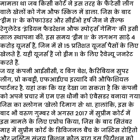
मामला था जब किसी कोर्ट ने इस तरह के फैंटेसी लीग
वाले खेलों को गेम औफ स्किल में डाला. जिस के बाद
‘ड्रीम 11’ के कोफाउंडर और सीईओ हर्ष जैन ने सैल्फ
रेगुलेटेड ‘इंडियन फैडरेशन औफ स्पोर्ट्स गेमिंग’ की इसी
साल स्थापना की. इस समय ‘ड्रीम 11’ के लगभग साढ़े 4
करोड़ यूजर्स हैं, जिन में से 15 प्रतिशत यूजर्स पैसों के लिए
खेलते हैं. यही यूजर्स हैं जो ड्रीम 11 के लिए रैवेन्यू जनरेट
करते हैं.
ज यह कंपनी आईसीसी, द बिग बेश, कैरिबियन सुपर
लीग, प्रो कबड्डी, एफआईएच इत्यादि की औफिशियल
पार्टनर है. यहां तक कि यह देखा जा सकता है कि कंपनी
को अपने प्रचार में एम एस धौनी को एंबैसडर बनाया गया
जिस का स्लोगन ‘खेलो दिमाग से’ था. हालांकि, इस के
बाद भी वरुण गुम्बर ने अगस्त 2017 में सुप्रीम कोर्ट में
इस मामले के लिए एप्रोच किया, जिस के बाद सितंबर
माह में सुप्रीम कोर्ट के डिविजनल बैंच के जस्टिस रोहितो
और जस्टिस संजय किशन कौल द्वारा इस पिटीशन को