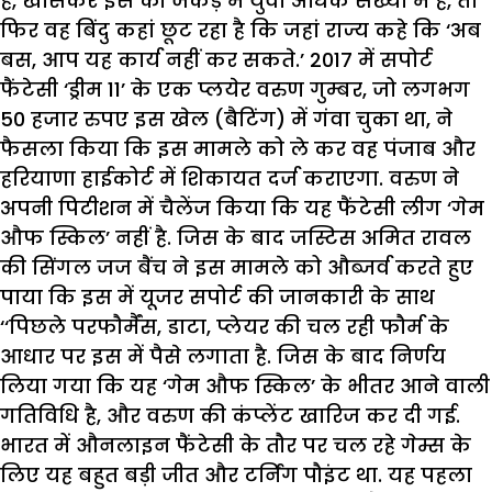
है, खासकर इस की जकड़ में युवा अधिक संख्या में हैं, तो
फिर वह बिंदु कहां छूट रहा है कि जहां राज्य कहे कि ‘अब
बस, आप यह कार्य नहीं कर सकते.’ 2017 में सपोर्ट
फैंटेसी ‘ड्रीम 11’ के एक प्लयेर वरुण गुम्बर, जो लगभग
50 हजार रुपए इस खेल (बैटिंग) में गंवा चुका था, ने
फैसला किया कि इस मामले को ले कर वह पंजाब और
हरियाणा हाईकोर्ट में शिकायत दर्ज कराएगा. वरुण ने
अपनी पिटीशन में चैलेंज किया कि यह फैंटेसी लीग ‘गेम
औफ स्किल’ नहीं है. जिस के बाद जस्टिस अमित रावल
की सिंगल जज बैंच ने इस मामले को औब्जर्व करते हुए
पाया कि इस में यूजर सपोर्ट की जानकारी के साथ
‘‘पिछले परफौर्मैंस, डाटा, प्लेयर की चल रही फौर्म के
आधार पर इस में पैसे लगाता है. जिस के बाद निर्णय
लिया गया कि यह ‘गेम औफ स्किल’ के भीतर आने वाली
गतिविधि है, और वरुण की कंप्लेंट खारिज कर दी गई.
भारत में औनलाइन फैंटेसी के तौर पर चल रहे गेम्स के
लिए यह बहुत बड़ी जीत और टर्निंग पौइंट था. यह पहला