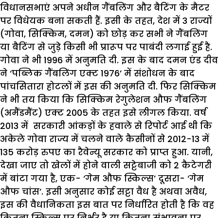
विधानसभाएं अपने अधीन गैंबलिंग और बैटिंग के मैटर
पर विधेयक बना सकती हैं. इसी के तहत, देश में 3 राज्यों
(गोवा, सिक्किम, दमन) को छोड़ कर सभी ने गैंबलिंग
या बैटिंग से जुड़े किसी भी प्रारूप पर पाबंदी लगाई हुई है.
गोवा ने भी 1996 में अनुमति दी. इस के बाद दमन एंड दीव
ने ‘पब्लिक गैंबलिंग एक्ट 1976’ में संशोधन के बाद
पांचसितारा होटलों में इस की अनुमति दी. फिर सिक्किम
ने भी तय किया कि सिक्किम रेगुलेशन औफ गैंबलिंग
(अमैंडमैंट) एक्ट 2005 के तहत इसे लीगल किया. वर्ष
2013 में सरकारी आंकड़ों के हवाले से रिपोर्ट आई थी कि
अकेले गोवा राज्य में चलने वाले कैसीनों से 2012-13 में
135 करोड़ रुपए का रैवेन्यू सरकार को प्राप्त हुआ. यानी,
देखा जाए तो खेलों में होने वाली सट्टेबाजी को 2 कैटेगरी
में बांटा गया है, एक- ‘गेम औफ स्किल्स’ दूसरा- ‘गेम
औफ चांस’. इसी अनुसार कोई सट्टा वैध है अथवा अवैध,
इस की वैधानिकता इस बात पर निर्धारित होती है कि वह
कितना स्किल्स पर निर्भर है या कितना संभावना पर.