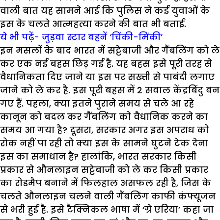
वाली बात यह सामने आई कि पुलिस ने कई युवाओं के
इस के चलते आत्महत्या करने की बात भी बताई.
ये भी पढ़ें- जुड़वा स्टार बहनें ‘चिंकी-मिंकी’
इन मसलों के बाद भारत में सट्टेबाजी और गैंबलिंग को ले
कर एक नई बहस छिड़ गई है. यह बहस इसे पूरी तरह से
वैधानिकता दिए जाने या इस पर सख्ती से पाबंदी लगाए
जाने को ले कर है. इस पूरी बहस में 2 सवाल केंद्रबिंदु बन
गए हैं. पहला, क्या इतने पुराने समय से चले आ रहे
कानून को बदल कर गैंबलिंग को वैधानिक करने का
समय आ गया है? दूसरा, सरकार अगर इस अपराध को
रोक नहीं पा रही तो क्या इस के सामने घुटने टेक देना
इस का समाधान है? हालांकि, भारत सरकार किसी
प्रकार से औनलाइन सट्टेबाजी को ले कर किसी प्रकार
का रोडमैप बनाने में फिलहाल असफल रही है, जिस के
चलते औनलाइन चलने वाली गैंबलिंग काफी कंफ्यूजन
से भरी हुई है. इसे टैक्निकल भाषा में ‘ग्रे एरिया’ कहा जा