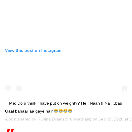
View this post on Instagram
Me: Do u think I have put on weight?? He : Naah !! Na …bas
Gaal bahaar aa gaye hain
A post shared by
Rubina Dilaik
(@rubinadilaik) on
Sep 30, 2020 at 