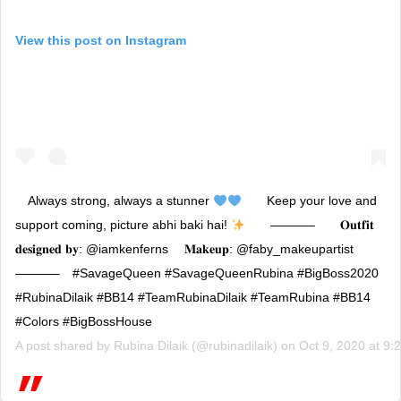
View this post on Instagram
Always strong, always a stunner
⠀ ⠀ Keep your love and
support coming, picture abhi baki hai!
⠀ ⠀ ———–⠀ ⠀ 𝐎𝐮𝐭𝐟𝐢𝐭
𝐝𝐞𝐬𝐢𝐠𝐧𝐞𝐝 𝐛𝐲: @iamkenferns ⠀ 𝐌𝐚𝐤𝐞𝐮𝐩: @faby_makeupartist ⠀
———–⠀ #SavageQueen #SavageQueenRubina #BigBoss2020
#RubinaDilaik #BB14 #TeamRubinaDilaik #TeamRubina #BB14
#Colors #BigBossHouse
A post shared by
Rubina Dilaik
(@rubinadilaik) on
Oct 9, 2020 at 9